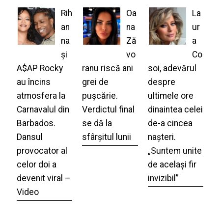
Rih
Oa
La
an
na
ur
na
Ză
a
și
vo
Co
A$AP Rocky
ranu riscă ani
soi, adevărul
au încins
grei de
despre
atmosfera la
pușcărie.
ultimele ore
Carnavalul din
Verdictul final
dinaintea celei
Barbados.
se dă la
de-a cincea
Dansul
sfârșitul lunii
nașteri.
provocator al
„Suntem unite
celor doi a
de același fir
devenit viral –
invizibil”
Video