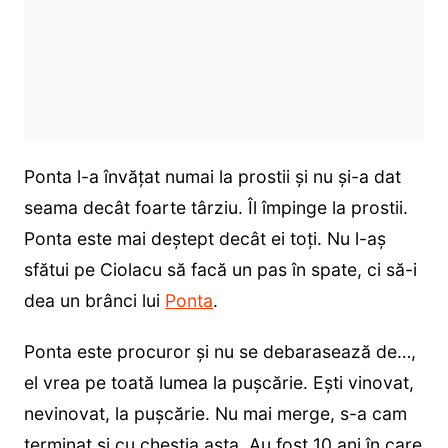
Ponta l-a învățat numai la prostii și nu și-a dat
seama decât foarte târziu. Îl împinge la prostii.
Ponta este mai deștept decât ei toți. Nu l-aș
sfătui pe Ciolacu să facă un pas în spate, ci să-i
dea un brânci lui
Ponta
.
Ponta este procuror și nu se debarasează de…,
el vrea pe toată lumea la pușcărie. Ești vinovat,
nevinovat, la pușcărie. Nu mai merge, s-a cam
terminat și cu chestia asta. Au fost 10 ani în care