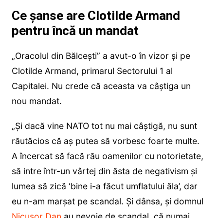
Ce șanse are Clotilde Armand
pentru încă un mandat
„Oracolul din Bălcești” a avut-o în vizor și pe
Clotilde Armand, primarul Sectorului 1 al
Capitalei. Nu crede că aceasta va câștiga un
nou mandat.
„Și dacă vine NATO tot nu mai câștigă, nu sunt
răutăcios că aș putea să vorbesc foarte multe.
A încercat să facă rău oamenilor cu notorietate,
să intre într-un vârtej din ăsta de negativism și
lumea să zică ‘bine i-a făcut umflatului ăla’, dar
eu n-am marșat pe scandal. Și dânsa, și domnul
Nicușor Dan
au nevoie de scandal, că numai