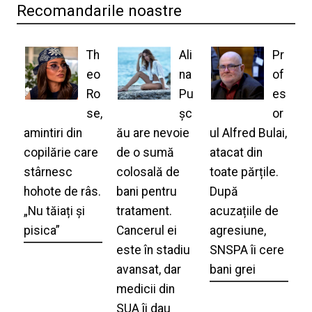
Recomandarile noastre
Th
Ali
Pr
eo
na
of
Ro
Pu
es
se,
șc
or
amintiri din
ău are nevoie
ul Alfred Bulai,
copilărie care
de o sumă
atacat din
stârnesc
colosală de
toate părțile.
hohote de râs.
bani pentru
După
„Nu tăiați și
tratament.
acuzațiile de
pisica”
Cancerul ei
agresiune,
este în stadiu
SNSPA îi cere
avansat, dar
bani grei
medicii din
SUA îi dau