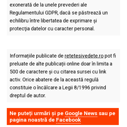
exonerată de la unele prevederi ale
Regulamentului GDPR, dacă se păstrează un
echilibru între libertatea de exprimare şi
protecţia datelor cu caracter personal.
Informațiile publicate de
retetesivedete.ro
pot fi
preluate de alte publicații online doar în limita a
500 de caractere și cu citarea sursei cu link
activ. Orice abatere de la această regulă
constituie o încălcare a Legii 8/1996 privind
dreptul de autor.
Ne puteți urmări și pe
Google News
sau pe
pagina noastră de
Facebook