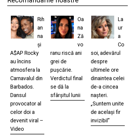
Rih
Oa
La
an
na
ur
na
Ză
a
și
vo
Co
A$AP Rocky
ranu riscă ani
soi, adevărul
au încins
grei de
despre
atmosfera la
pușcărie.
ultimele ore
Carnavalul din
Verdictul final
dinaintea celei
Barbados.
se dă la
de-a cincea
Dansul
sfârșitul lunii
nașteri.
provocator al
„Suntem unite
celor doi a
de același fir
devenit viral –
invizibil”
Video