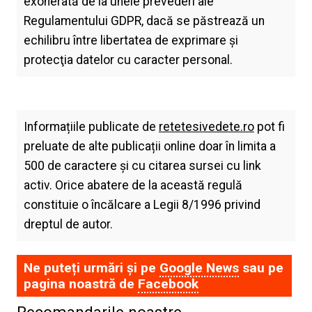
exonerată de la unele prevederi ale
Regulamentului GDPR, dacă se păstrează un
echilibru între libertatea de exprimare şi
protecţia datelor cu caracter personal.
Informațiile publicate de
retetesivedete.ro
pot fi
preluate de alte publicații online doar în limita a
500 de caractere și cu citarea sursei cu link
activ. Orice abatere de la această regulă
constituie o încălcare a Legii 8/1996 privind
dreptul de autor.
Ne puteți urmări și pe
Google News
sau pe
pagina noastră de
Facebook
Recomandarile noastre