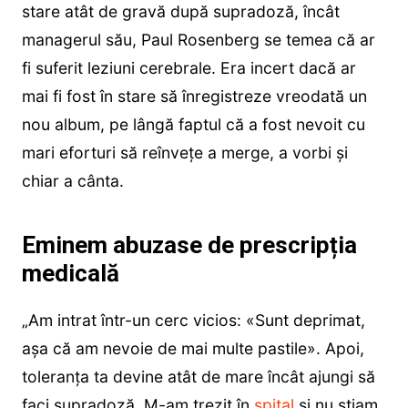
stare atât de gravă după supradoză, încât
managerul său, Paul Rosenberg se temea că ar
fi suferit leziuni cerebrale. Era incert dacă ar
mai fi fost în stare să înregistreze vreodată un
nou album, pe lângă faptul că a fost nevoit cu
mari eforturi să reînvețe a merge, a vorbi și
chiar a cânta.
Eminem abuzase de prescripția
medicală
„Am intrat într-un cerc vicios: «Sunt deprimat,
așa că am nevoie de mai multe pastile». Apoi,
toleranța ta devine atât de mare încât ajungi să
faci supradoză. M-am trezit în
spital
și nu știam