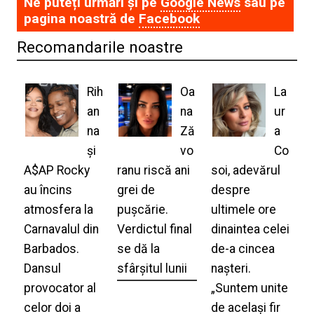
Ne puteți urmări și pe
Google News
sau pe
pagina noastră de
Facebook
Recomandarile noastre
Rih
Oa
La
an
na
ur
na
Ză
a
și
vo
Co
A$AP Rocky
ranu riscă ani
soi, adevărul
au încins
grei de
despre
atmosfera la
pușcărie.
ultimele ore
Carnavalul din
Verdictul final
dinaintea celei
Barbados.
se dă la
de-a cincea
Dansul
sfârșitul lunii
nașteri.
provocator al
„Suntem unite
celor doi a
de același fir