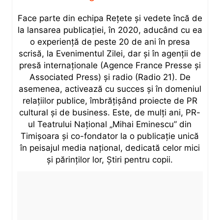
Face parte din echipa Rețete și vedete încă de
la lansarea publicației, în 2020, aducând cu ea
o experiență de peste 20 de ani în presa
scrisă, la Evenimentul Zilei, dar și în agenții de
presă internaționale (Agence France Presse și
Associated Press) și radio (Radio 21). De
asemenea, activează cu succes și în domeniul
relațiilor publice, îmbrățișând proiecte de PR
cultural și de business. Este, de mulți ani, PR-
ul Teatrului Național „Mihai Eminescu” din
Timișoara și co-fondator la o publicație unică
în peisajul media național, dedicată celor mici
și părinților lor, Știri pentru copii.