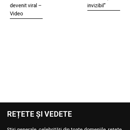
devenit viral –
invizibil”
Video
REȚETE ȘI VEDETE
Știri generale, celebrități din toate domeniile, rețete