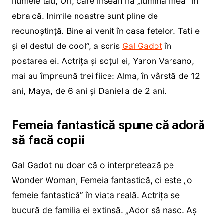
numele tău, Ori, care înseamnă „lumina mea” în
ebraică. Inimile noastre sunt pline de
recunoștință. Bine ai venit în casa fetelor. Tati e
și el destul de cool”, a scris
Gal Gadot
în
postarea ei. Actrița și soțul ei, Yaron Varsano,
mai au împreună trei fiice: Alma, în vârstă de 12
ani, Maya, de 6 ani și Daniella de 2 ani.
Femeia fantastică spune că adoră
să facă copii
Gal Gadot nu doar că o interpretează pe
Wonder Woman, Femeia fantastică, ci este „o
femeie fantastică” în viața reală. Actrița se
bucură de familia ei extinsă. „Ador să nasc. Aș