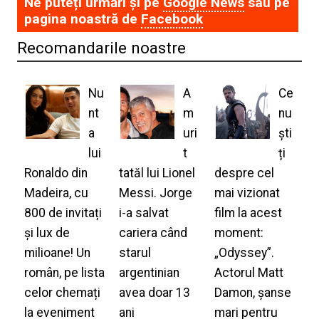
Ne puteți urmări și pe
Google News
sau pe
pagina noastră de
Facebook
Recomandarile noastre
Nu
A
Ce
nt
m
nu
a
uri
ști
lui
t
ți
Ronaldo din
tatăl lui Lionel
despre cel
Madeira, cu
Messi. Jorge
mai vizionat
800 de invitați
i-a salvat
film la acest
și lux de
cariera când
moment:
milioane! Un
starul
„Odyssey”.
român, pe lista
argentinian
Actorul Matt
celor chemați
avea doar 13
Damon, șanse
la eveniment
ani
mari pentru