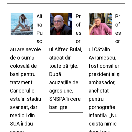
Ali
Pr
Pr
na
of
of
Pu
es
es
șc
or
or
ău are nevoie
ul Alfred Bulai,
ul Cătălin
de o sumă
atacat din
Avramescu,
colosală de
toate părțile.
fost consilier
bani pentru
După
prezidențial și
tratament.
acuzațiile de
ambasador,
Cancerul ei
agresiune,
anchetat
este în stadiu
SNSPA îi cere
pentru
avansat, dar
bani grei
pornografie
medicii din
infantilă. „Nu
SUA îi dau
există nimic
șanse
ilegal sau