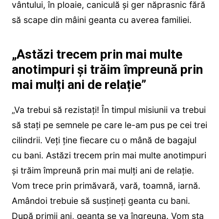
vântului, în ploaie, caniculă și ger năprasnic fără
să scape din mâini geanta cu averea familiei.
„Astăzi trecem prin mai multe
anotimpuri și trăim împreună prin
mai mulți ani de relație”
„Va trebui să rezistați! În timpul misiunii va trebui
să stați pe semnele pe care le-am pus pe cei trei
cilindrii. Veți ține fiecare cu o mână de bagajul
cu bani. Astăzi trecem prin mai multe anotimpuri
și trăim împreună prin mai mulți ani de relație.
Vom trece prin primăvară, vară, toamnă, iarnă.
Amândoi trebuie să susțineți geanta cu bani.
După primii ani, geanta se va îngreuna. Vom sta