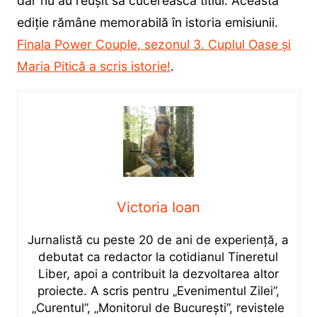
dar nu au reușit să cucerească titlul. Această
ediție rămâne memorabilă în istoria emisiunii.
Finala Power Couple, sezonul 3. Cuplul Oase și
Maria Pitică a scris istorie!
.
Victoria Ioan
Jurnalistă cu peste 20 de ani de experiență, a
debutat ca redactor la cotidianul Tineretul
Liber, apoi a contribuit la dezvoltarea altor
proiecte. A scris pentru „Evenimentul Zilei”,
„Curentul”, „Monitorul de București”, revistele