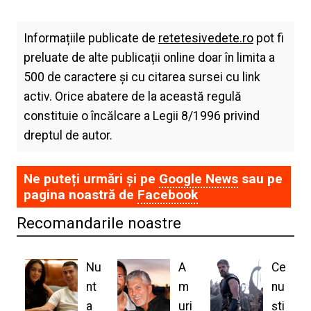
Informațiile publicate de
retetesivedete.ro
pot fi
preluate de alte publicații online doar în limita a
500 de caractere și cu citarea sursei cu link
activ. Orice abatere de la această regulă
constituie o încălcare a Legii 8/1996 privind
dreptul de autor.
Ne puteți urmări și pe
Google News
sau pe
pagina noastră de
Facebook
Recomandarile noastre
Nu
A
Ce
nt
m
nu
a
uri
ști