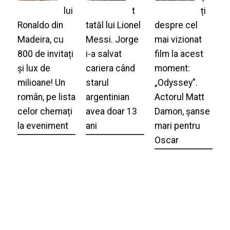
lui
t
ți
Ronaldo din
tatăl lui Lionel
despre cel
Madeira, cu
Messi. Jorge
mai vizionat
800 de invitați
i-a salvat
film la acest
și lux de
cariera când
moment:
milioane! Un
starul
„Odyssey”.
român, pe lista
argentinian
Actorul Matt
celor chemați
avea doar 13
Damon, șanse
la eveniment
ani
mari pentru
Oscar