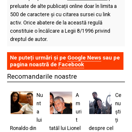
preluate de alte publicații online doar în limita a
500 de caractere și cu citarea sursei cu link
activ. Orice abatere de la această regulă
constituie o încălcare a Legii 8/1996 privind
dreptul de autor.
Ne puteți urmări și pe
Google News
sau pe
pagina noastră de
Facebook
Recomandarile noastre
Nu
A
Ce
nt
m
nu
a
uri
ști
lui
t
ți
Ronaldo din
tatăl lui Lionel
despre cel