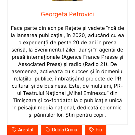
Georgeta Petrovici
Face parte din echipa Rețete și vedete încă de
la lansarea publicației, în 2020, aducând cu ea
o experiență de peste 20 de ani în presa
scrisă, la Evenimentul Zilei, dar și în agenții de
presă internaționale (Agence France Presse și
Associated Press) și radio (Radio 21). De
asemenea, activează cu succes și în domeniul
relațiilor publice, îmbrățișând proiecte de PR
cultural și de business. Este, de mulți ani, PR-
ul Teatrului Național „Mihai Eminescu” din
Timișoara și co-fondator la o publicație unică
în peisajul media național, dedicată celor mici
și părinților lor, Știri pentru copii.
Arestat
Dubla Crima
Fiu