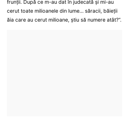
frunții. După ce m-au dat în judecată și mi-au
cerut toate milioanele din lume… săracii, băieții
ăia care au cerut milioane, știu să numere atât?”.