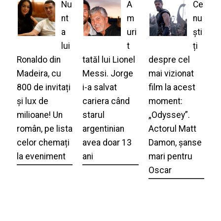
Nu
A
Ce
nt
m
nu
a
uri
ști
lui
t
ți
Ronaldo din
tatăl lui Lionel
despre cel
Madeira, cu
Messi. Jorge
mai vizionat
800 de invitați
i-a salvat
film la acest
și lux de
cariera când
moment:
milioane! Un
starul
„Odyssey”.
român, pe lista
argentinian
Actorul Matt
celor chemați
avea doar 13
Damon, șanse
la eveniment
ani
mari pentru
Oscar