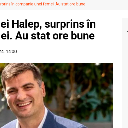
urprins în compania unei femei. Au stat ore bune
ei Halep, surprins în
i. Au stat ore bune
24, 14:00