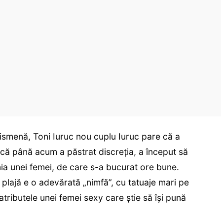
nismenă, Toni Iuruc nou cuplu Iuruc pare că a
că până acum a păstrat discreția, a început să
nia unei femei, de care s-a bucurat ore bune.
plajă e o adevărată „nimfă”, cu tatuaje mari pe
atributele unei femei sexy care știe să își pună