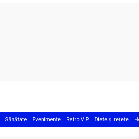
Sănătate
Evenimente
Retro VIP
Diete și rețete
H