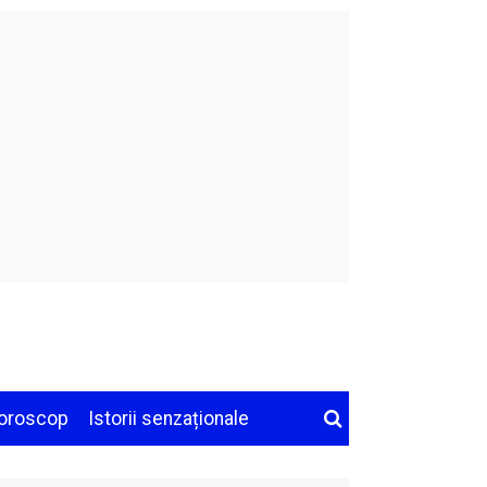
oroscop
Istorii senzaționale