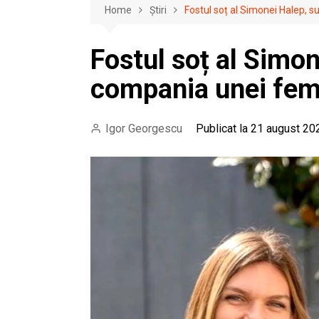
Home
Știri
Fostul soț al Simonei Halep, s
Fostul soț al Simon
compania unei feme
Igor Georgescu
Publicat la 21 august 20