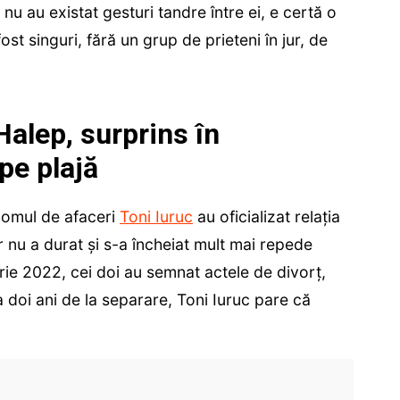
nu au existat gesturi tandre între ei, e certă o
t singuri, fără un grup de prieteni în jur, de
Halep, surprins în
pe plajă
 omul de afaceri
Toni Iuruc
au oficializat relația
 nu a durat și s-a încheiat mult mai repede
brie 2022, cei doi au semnat actele de divorț,
 doi ani de la separare, Toni Iuruc pare că