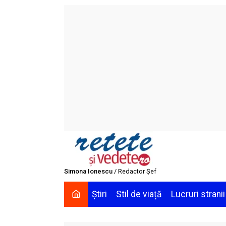
Skip
to
content
Simona Ionescu
/ Redactor Șef
Știri
Stil de viață
Lucruri stranii