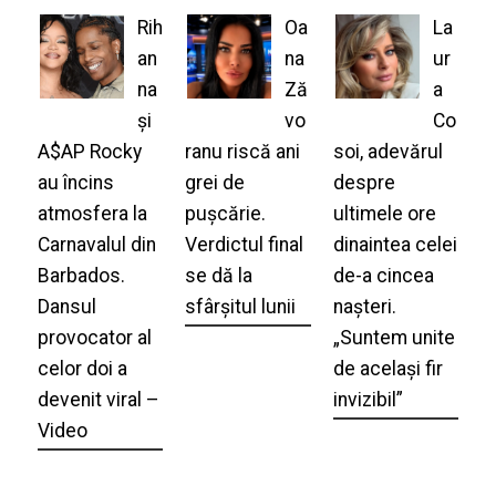
Rih
Oa
La
an
na
ur
na
Ză
a
și
vo
Co
A$AP Rocky
ranu riscă ani
soi, adevărul
au încins
grei de
despre
atmosfera la
pușcărie.
ultimele ore
Carnavalul din
Verdictul final
dinaintea celei
Barbados.
se dă la
de-a cincea
Dansul
sfârșitul lunii
nașteri.
provocator al
„Suntem unite
celor doi a
de același fir
devenit viral –
invizibil”
Video