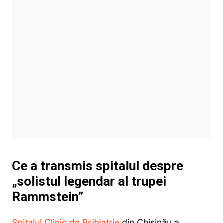
Ce a transmis spitalul despre
„solistul legendar al trupei
Rammstein”
Spitalul Clinic de Psihiatrie
din Chișinău a