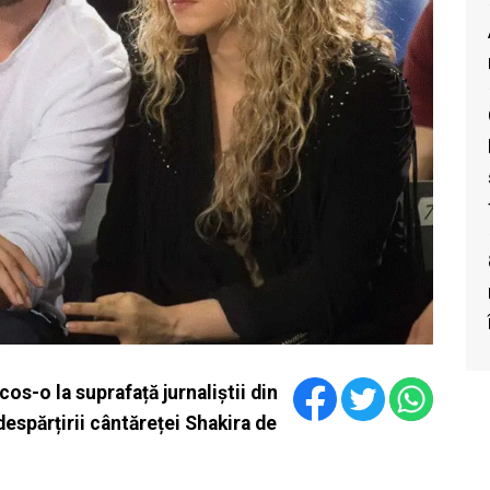
cos-o la suprafață jurnaliștii din
 despărțirii cântăreței Shakira de