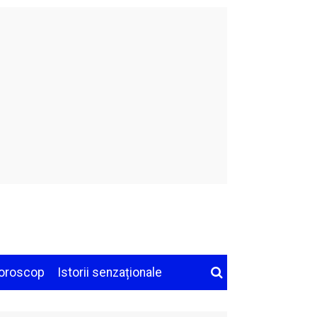
oroscop
Istorii senzaționale