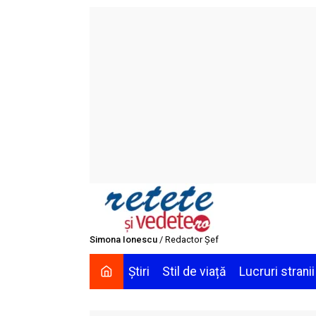
Skip
to
content
Simona Ionescu
/ Redactor Șef
Știri
Stil de viață
Lucruri stranii