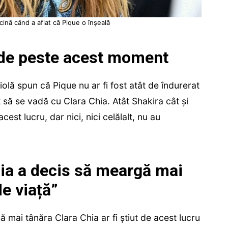
cină când a aflat că Pique o înșeală
pede peste acest moment
olă spun că Pique nu ar fi fost atât de îndurerat
 să se vadă cu Clara Chia. Atât Shakira cât și
cest lucru, dar nici, nici celălalt, nu au
hia a decis să meargă mai
de viață”
ă mai tânăra Clara Chia ar fi știut de acest lucru