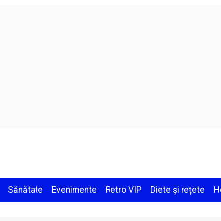
Sănătate
Evenimente
Retro VIP
Diete și rețete
H