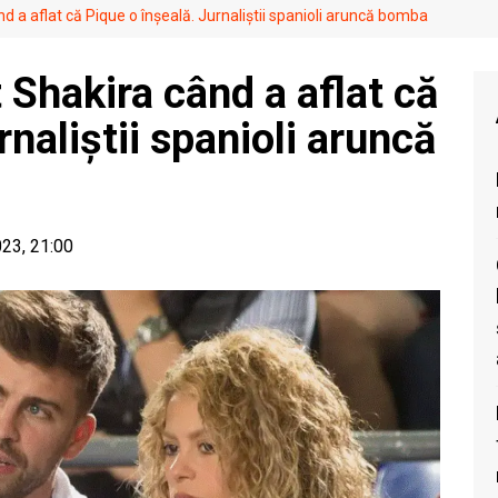
ând a aflat că Pique o înșeală. Jurnaliștii spanioli aruncă bomba
t Shakira când a aflat că
rnaliștii spanioli aruncă
023, 21:00