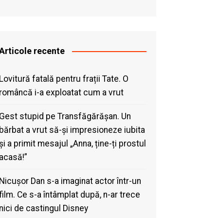
Articole recente
Lovitură fatală pentru frații Tate. O
româncă i-a exploatat cum a vrut
Gest stupid pe Transfăgărășan. Un
bărbat a vrut să-și impresioneze iubita
și a primit mesajul „Anna, ține-ți prostul
acasă!”
Nicușor Dan s-a imaginat actor într-un
film. Ce s-a întâmplat după, n-ar trece
nici de castingul Disney