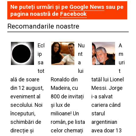
Ne puteți urmări și pe
Google News
sau pe
pagina noastră de
Facebook
Recomandarile noastre
Ecl
Nu
A
ip
nt
m
sa
a
uri
tot
lui
t
ală de soare
Ronaldo din
tatăl lui Lionel
din 12 august,
Madeira, cu
Messi. Jorge
eveniment al
800 de invitați
i-a salvat
secolului. Noi
și lux de
cariera când
începuturi,
milioane! Un
starul
schimbări de
român, pe lista
argentinian
direcție și
celor chemați
avea doar 13