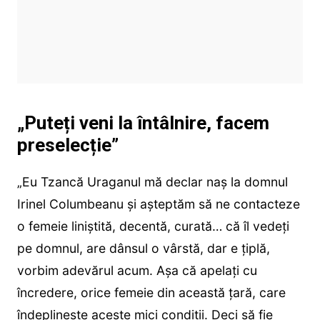
„Puteți veni la întâlnire, facem
preselecție”
„Eu Tzancă Uraganul mă declar naș la domnul
Irinel Columbeanu și așteptăm să ne contacteze
o femeie liniștită, decentă, curată… că îl vedeți
pe domnul, are dânsul o vârstă, dar e țiplă,
vorbim adevărul acum. Așa că apelați cu
încredere, orice femeie din această țară, care
îndeplinește aceste mici condiții. Deci să fie