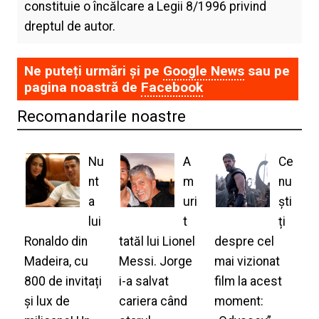
constituie o încălcare a Legii 8/1996 privind
dreptul de autor.
Ne puteți urmări și pe
Google News
sau pe
pagina noastră de
Facebook
Recomandarile noastre
Nu
A
Ce
nt
m
nu
a
uri
ști
lui
t
ți
Ronaldo din
tatăl lui Lionel
despre cel
Madeira, cu
Messi. Jorge
mai vizionat
800 de invitați
i-a salvat
film la acest
și lux de
cariera când
moment: