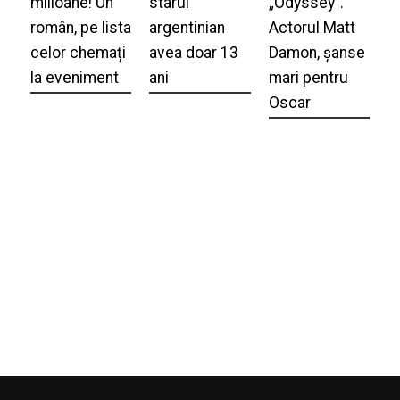
milioane! Un
starul
„Odyssey”.
român, pe lista
argentinian
Actorul Matt
celor chemați
avea doar 13
Damon, șanse
la eveniment
ani
mari pentru
Oscar