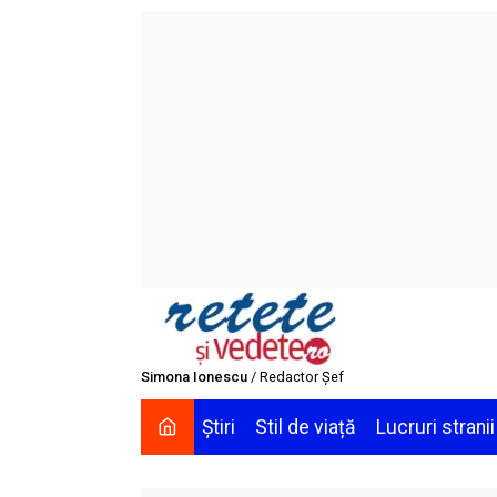
Skip
to
content
Simona Ionescu
/ Redactor Șef
Știri
Stil de viață
Lucruri stranii