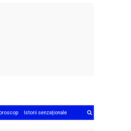
oroscop
Istorii senzaționale