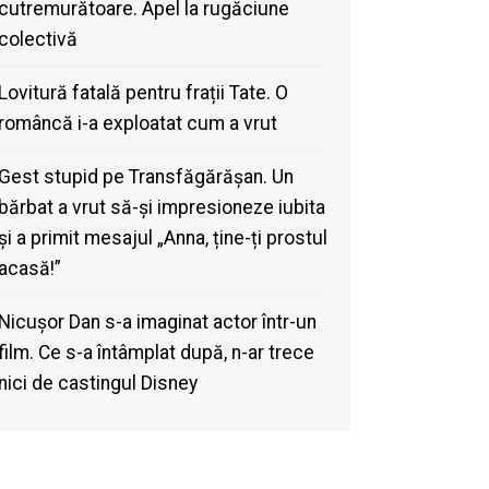
cutremurătoare. Apel la rugăciune
colectivă
Lovitură fatală pentru frații Tate. O
româncă i-a exploatat cum a vrut
Gest stupid pe Transfăgărășan. Un
bărbat a vrut să-și impresioneze iubita
și a primit mesajul „Anna, ține-ți prostul
acasă!”
Nicușor Dan s-a imaginat actor într-un
film. Ce s-a întâmplat după, n-ar trece
nici de castingul Disney