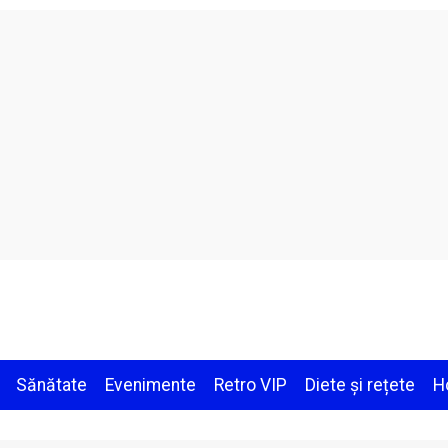
Sănătate
Evenimente
Retro VIP
Diete și rețete
H