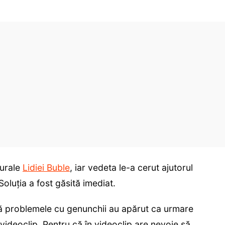
turale
Lidiei Buble
, iar vedeta le-a cerut ajutorul
Soluția a fost găsită imediat.
 că problemele cu genunchii au apărut ca urmare
 videoclip. Pentru că în videoclip are nevoie să