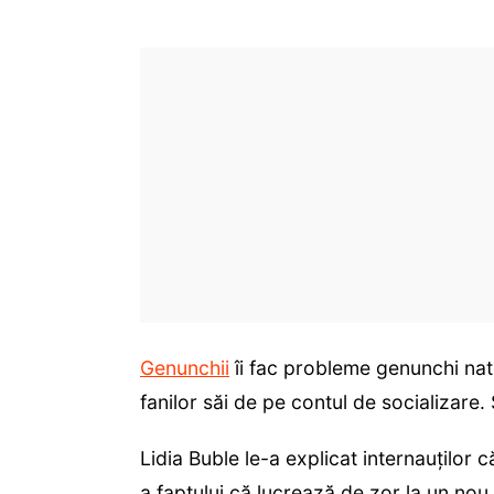
Genunchii
îi fac probleme genunchi na
fanilor săi de pe contul de socializare. 
Lidia Buble le-a explicat internauților
a faptului că lucrează de zor la un nou