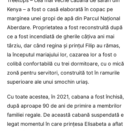
Treetops – cea mai veche cabană de safari din
Kenya – a fost o casă elaborată în copac pe
marginea unei gropi de apă din Parcul Național
Aberdare. Proprietatea a fost reconstruită după
ce a fost incendiată de gherile câțiva ani mai
târziu, dar când regina și prințul Filip au rămas,
la începutul mariajului lor, cazarea lor a fost o
colibă confortabilă cu trei dormitoare, cu o mică
zonă pentru servitori, construită tot în ramurile
superioare ale unui smochin uriaș.
Cu toate acestea, în 2021, cabana a fost închisă,
după aproape 90 de ani de primire a membrilor
familiei regale. De această cabană suspendată e
legat momentul în care prințesa Elisabeta a aflat