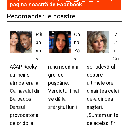
pagina noastră de
Facebook
Recomandarile noastre
Rih
Oa
La
an
na
ur
na
Ză
a
și
vo
Co
A$AP Rocky
ranu riscă ani
soi, adevărul
au încins
grei de
despre
atmosfera la
pușcărie.
ultimele ore
Carnavalul din
Verdictul final
dinaintea celei
Barbados.
se dă la
de-a cincea
Dansul
sfârșitul lunii
nașteri.
provocator al
„Suntem unite
celor doi a
de același fir