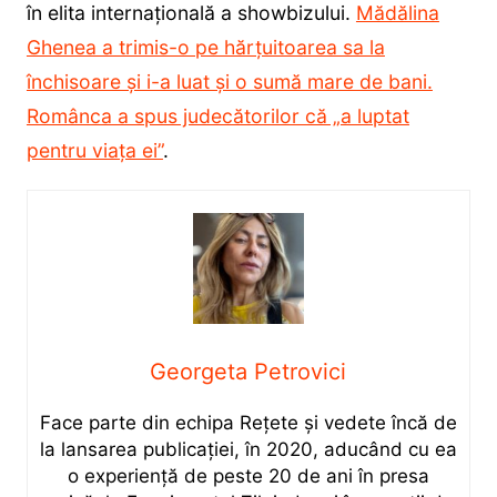
în elita internațională a showbizului.
Mădălina
Ghenea a trimis-o pe hărțuitoarea sa la
închisoare și i-a luat și o sumă mare de bani.
Românca a spus judecătorilor că „a luptat
pentru viața ei”
.
Georgeta Petrovici
Face parte din echipa Rețete și vedete încă de
la lansarea publicației, în 2020, aducând cu ea
o experiență de peste 20 de ani în presa