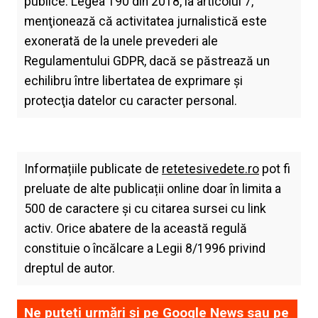
publice. Legea 190 din 2018, la articolul 7,
menţionează că activitatea jurnalistică este
exonerată de la unele prevederi ale
Regulamentului GDPR, dacă se păstrează un
echilibru între libertatea de exprimare şi
protecţia datelor cu caracter personal.
Informațiile publicate de
retetesivedete.ro
pot fi
preluate de alte publicații online doar în limita a
500 de caractere și cu citarea sursei cu link
activ. Orice abatere de la această regulă
constituie o încălcare a Legii 8/1996 privind
dreptul de autor.
Ne puteți urmări și pe
Google News
sau pe