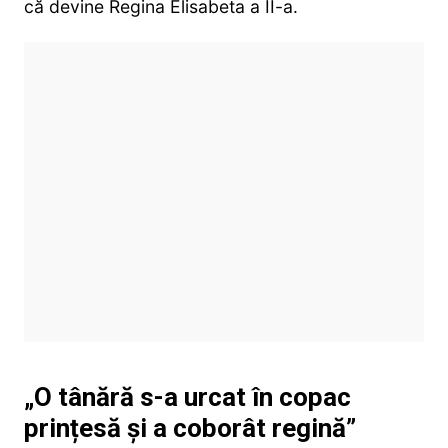
că devine Regina Elisabeta a II-a.
„O tânără s-a urcat în copac
prințesă și a coborât regină”