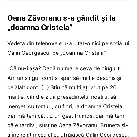
Oana Zăvoranu s-a gândit și la
„doamna Cristela”
Vedeta din telenovele n-a uitat-o nici pe soția lui
Călin Georgescu, pe „doamna Cristela”.
„Că nu-i așa? Dacă nu mai e ceva de ciugulit…
Am un singur cont și sper să-mi fie deschis și
celălalt cont. (…) Știu că mulți ați vrut pe 26
martie, când e ziua președintelui nostru, să
mergeți cu torturi, cu flori, la doamna Cristela,
dar mă tem că… E un gest frumos, dar mă tem
că e tardiv”, susține Oana Zăvoranu. Bruneta și-
a încheiat mesajul cu „Trăiască Călin Georgescu,