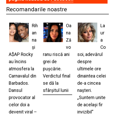
Recomandarile noastre
Rih
Oa
La
an
na
ur
na
Ză
a
și
vo
Co
A$AP Rocky
ranu riscă ani
soi, adevărul
au încins
grei de
despre
atmosfera la
pușcărie.
ultimele ore
Carnavalul din
Verdictul final
dinaintea celei
Barbados.
se dă la
de-a cincea
Dansul
sfârșitul lunii
nașteri.
provocator al
„Suntem unite
celor doi a
de același fir
devenit viral –
invizibil”