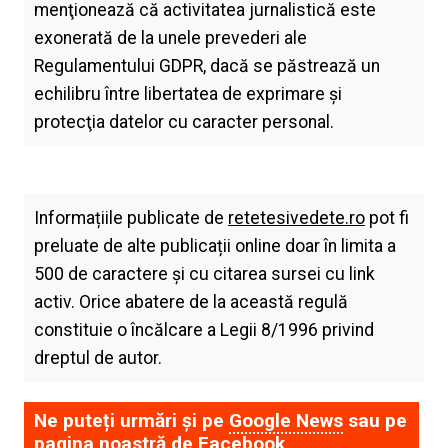
menţionează că activitatea jurnalistică este
exonerată de la unele prevederi ale
Regulamentului GDPR, dacă se păstrează un
echilibru între libertatea de exprimare şi
protecţia datelor cu caracter personal.
Informațiile publicate de
retetesivedete.ro
pot fi
preluate de alte publicații online doar în limita a
500 de caractere și cu citarea sursei cu link
activ. Orice abatere de la această regulă
constituie o încălcare a Legii 8/1996 privind
dreptul de autor.
Ne puteți urmări și pe
Google News
sau pe
pagina noastră de
Facebook