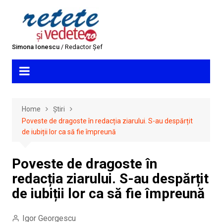
Skip
to
content
Simona Ionescu
/ Redactor Șef
Home
Știri
Poveste de dragoste în redacția ziarului. S-au despărțit
de iubiții lor ca să fie împreună
Poveste de dragoste în
redacția ziarului. S-au despărțit
de iubiții lor ca să fie împreună
Igor Georgescu