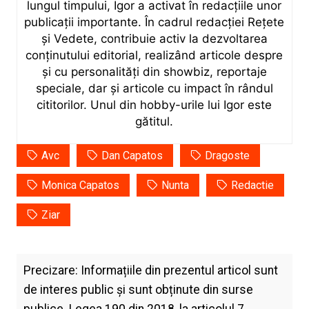
lungul timpului, Igor a activat în redacțiile unor
publicații importante. În cadrul redacției Rețete
și Vedete, contribuie activ la dezvoltarea
conținutului editorial, realizând articole despre
și cu personalități din showbiz, reportaje
speciale, dar și articole cu impact în rândul
cititorilor. Unul din hobby-urile lui Igor este
gătitul.
Avc
Dan Capatos
Dragoste
Monica Capatos
Nunta
Redactie
Ziar
Precizare: Informațiile din prezentul articol sunt
de interes public și sunt obținute din surse
publice. Legea 190 din 2018, la articolul 7,