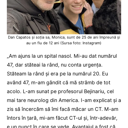
Dan Capatos și soția sa, Monica, sunt de 25 de ani împreună și
au un fiu de 12 ani (Sursa foto: Instagram)
„Am ajuns la un spital nasol. Mi-au dat numărul
47, dar stăteai la rând, nu conta urgența.
Stăteam la rând și era pe la numărul 20. Eu
având 47, m-am gândit că mă strâmb de tot
acolo. L-am sunat pe profesorul Bejinariu, cel
mai tare neurolog din America. I-am explicat și a
zis să încercăm să îmi facă măcar un CT. M-am
întors în țară, mi-am făcut CT-ul și, într-adevăr,
e un punct în care se vede. Avantajul a fost că