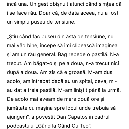
încă una. Un gest obișnuit atunci când simțea că
i se face rău. Doar că, de data aceea, nu a fost
un simplu puseu de tensiune.
„Știu când fac puseu din ăsta de tensiune, nu
mai văd bine, începe să îmi clipească imaginea
și am un rău general. Bag repede o pastilă. N-a
trecut. Am băgat-o și pe a doua, n-a trecut nici
după a doua. Am zis că e groasă. M-am dus
acolo, am întrebat dacă au un spital, ceva, mi-
au dat a treia pastilă. M-am liniștit până la urmă.
De acolo mai aveam de mers două ore și
jumătate cu mașina spre locul unde trebuia să
ajungem”, a povestit Dan Capatos în cadrul
podcastului „Gând la Gând Cu Teo”.