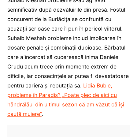
Suhaib Meshah probleme s-au agravat
semnificativ după dezvăluirile din presă. Fostul
concurent de la Burlăcița se confruntă cu
acuzații serioase care îi pun în pericol viitorul.
Suhaib Meshah probleme includ implicarea în
dosare penale și combinații dubioase. Bărbatul
care a încercat să cucerească inima Danielei
Crudu acum trece prin momente extrem de
dificile, iar consecințele ar putea fi devastatoare
pentru cariera și reputația sa.
Lidia Buble,
probleme în Paradis? „Poate plec de aici cu
hăndrălăul din ultimul sezon că am văzut că își
caută muiere”
.