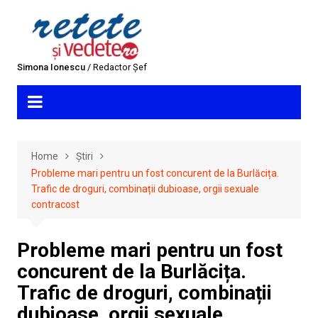
Skip
to
content
Simona Ionescu
/ Redactor Șef
Home
Știri
Probleme mari pentru un fost concurent de la Burlăcița.
Trafic de droguri, combinații dubioase, orgii sexuale
contracost
Probleme mari pentru un fost
concurent de la Burlăcița.
Trafic de droguri, combinații
dubioase, orgii sexuale