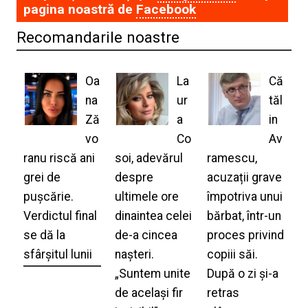
pagina noastră de
Facebook
Recomandarile noastre
Oa
La
Că
na
ur
tăl
Ză
a
in
vo
Co
Av
ranu riscă ani
soi, adevărul
ramescu,
grei de
despre
acuzații grave
pușcărie.
ultimele ore
împotriva unui
Verdictul final
dinaintea celei
bărbat, într-un
se dă la
de-a cincea
proces privind
sfârșitul lunii
nașteri.
copiii săi.
„Suntem unite
După o zi și-a
de același fir
retras