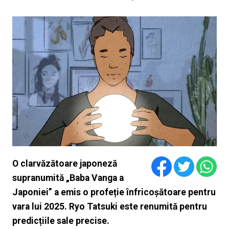
O clarvăzătoare japoneză
supranumită „Baba Vanga a
Japoniei” a emis o profeție înfricoșătoare pentru
vara lui 2025. Ryo Tatsuki este renumită pentru
predicțiile sale precise.