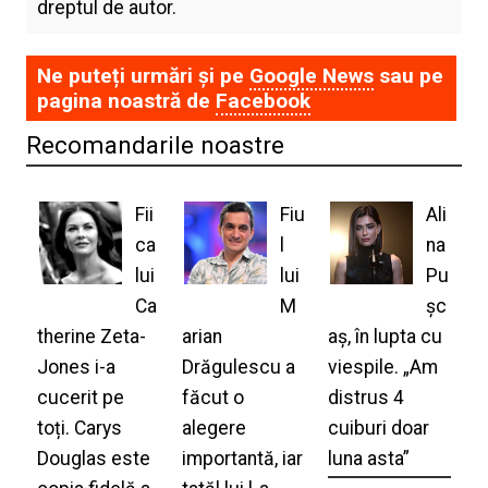
dreptul de autor.
Ne puteți urmări și pe
Google News
sau pe
pagina noastră de
Facebook
Recomandarile noastre
Fii
Fiu
Ali
ca
l
na
lui
lui
Pu
Ca
M
șc
therine Zeta-
arian
aș, în lupta cu
Jones i-a
Drăgulescu a
viespile. „Am
cucerit pe
făcut o
distrus 4
toți. Carys
alegere
cuiburi doar
Douglas este
importantă, iar
luna asta”