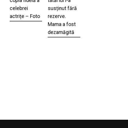
copia fidelă a
tatăl lui l-a
celebrei
susținut fără
actrițe – Foto
rezerve.
Mama a fost
dezamăgită