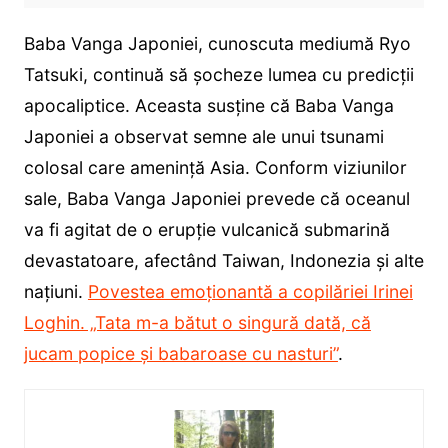
Baba Vanga Japoniei, cunoscuta mediumă Ryo
Tatsuki, continuă să șocheze lumea cu predicții
apocaliptice. Aceasta susține că Baba Vanga
Japoniei a observat semne ale unui tsunami
colosal care amenință Asia. Conform viziunilor
sale, Baba Vanga Japoniei prevede că oceanul
va fi agitat de o erupție vulcanică submarină
devastatoare, afectând Taiwan, Indonezia și alte
națiuni.
Povestea emoționantă a copilăriei Irinei
Loghin. „Tata m-a bătut o singură dată, că
jucam popice și babaroase cu nasturi”
.