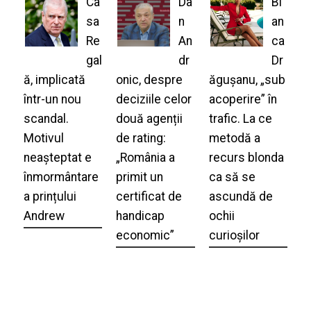
Ca
Da
Bi
sa
n
an
Re
An
ca
gal
dr
Dr
ă, implicată
onic, despre
ăgușanu, „sub
într-un nou
deciziile celor
acoperire” în
scandal.
două agenții
trafic. La ce
Motivul
de rating:
metodă a
neașteptat e
„România a
recurs blonda
înmormântare
primit un
ca să se
a prințului
certificat de
ascundă de
Andrew
handicap
ochii
economic”
curioșilor