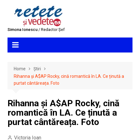
Skip
to
content
Simona Ionescu
/ Redactor Șef
Home
Știri
Rihanna și A$AP Rocky, cină romantică în LA. Ce ținută a
purtat cântăreața. Foto
Rihanna și A$AP Rocky, cină
romantică în LA. Ce ținută a
purtat cântăreața. Foto
Victoria Ioan