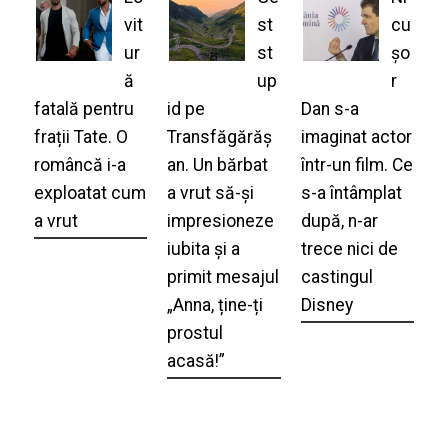
vit
st
cu
ur
st
șo
ă
up
r
fatală pentru
id pe
Dan s-a
frații Tate. O
Transfăgărăș
imaginat actor
româncă i-a
an. Un bărbat
într-un film. Ce
exploatat cum
a vrut să-și
s-a întâmplat
a vrut
impresioneze
după, n-ar
iubita și a
trece nici de
primit mesajul
castingul
„Anna, ține-ți
Disney
prostul
acasă!”