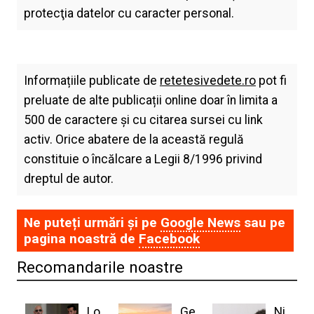
protecţia datelor cu caracter personal.
Informațiile publicate de
retetesivedete.ro
pot fi
preluate de alte publicații online doar în limita a
500 de caractere și cu citarea sursei cu link
activ. Orice abatere de la această regulă
constituie o încălcare a Legii 8/1996 privind
dreptul de autor.
Ne puteți urmări și pe
Google News
sau pe
pagina noastră de
Facebook
Recomandarile noastre
Lo
Ge
Ni