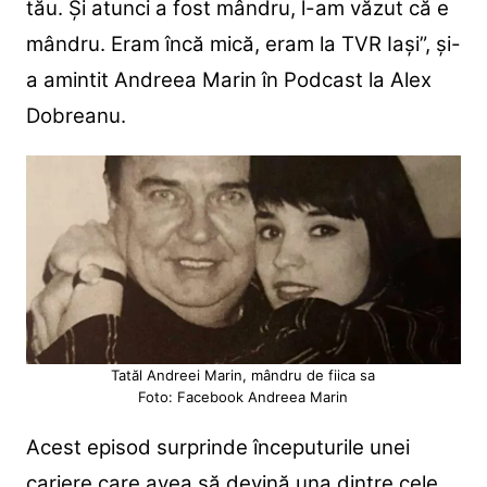
tău. Și atunci a fost mândru, l-am văzut că e
mândru. Eram încă mică, eram la TVR Iași”, și-
a amintit Andreea Marin în Podcast la Alex
Dobreanu.
Tatăl Andreei Marin, mândru de fiica sa
Foto: Facebook Andreea Marin
Acest episod surprinde începuturile unei
cariere care avea să devină una dintre cele