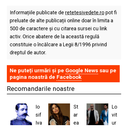
Informațiile publicate de
retetesivedete.ro
pot fi
preluate de alte publicații online doar în limita a
500 de caractere și cu citarea sursei cu link
activ. Orice abatere de la această regulă
constituie o încălcare a Legii 8/1996 privind
dreptul de autor.
Ne puteți urmări și pe
Google News
sau pe
pagina noastră de
Facebook
Recomandarile noastre
Io
St
Lo
sif
ar
vit
Iva
ea
ur