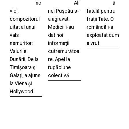
no
Ali
ă
vici,
nei Pușcău s-
fatală pentru
compozitorul
a agravat.
frații Tate. O
uitat al unui
Medicii i-au
româncă i-a
vals
dat noi
exploatat cum
nemuritor:
informații
a vrut
Valurile
cutremurătoa
Dunării. De la
re. Apel la
Timișoara și
rugăciune
Galați, a ajuns
colectivă
la Viena și
Hollywood