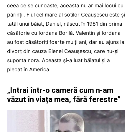
ceea ce se cunoaște, aceasta nu ar mai locui cu
părinții. Fiul cel mare al soților Ceaușescu este și
tatăl unui băiat, Daniel, născut în 1981 din prima
căsătorie cu Iordana Borilă. Valentin și Iordana
au fost căsătoriți foarte mulți ani, dar au ajuns la
divorț din cauza Elenei Ceaușescu, care nu-și
suporta nora. Aceasta și-a luat băiatul și a
plecat în America.
„Intrai într-o cameră cum n-am
văzut în viața mea, fără ferestre”