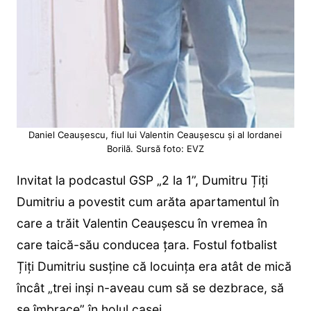
Daniel Ceaușescu, fiul lui Valentin Ceaușescu și al Iordanei
Borilă. Sursă foto: EVZ
Invitat la podcastul GSP „2 la 1”, Dumitru Țiți
Dumitriu a povestit cum arăta apartamentul în
care a trăit Valentin Ceaușescu în vremea în
care taică-său conducea țara. Fostul fotbalist
Țiți Dumitriu susține că locuința era atât de mică
încât „trei inși n-aveau cum să se dezbrace, să
se îmbrace” în holul casei.