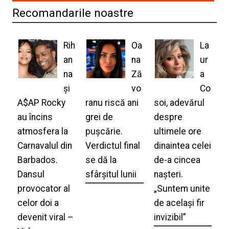
Recomandarile noastre
Rih
Oa
La
an
na
ur
na
Ză
a
și
vo
Co
A$AP Rocky
ranu riscă ani
soi, adevărul
au încins
grei de
despre
atmosfera la
pușcărie.
ultimele ore
Carnavalul din
Verdictul final
dinaintea celei
Barbados.
se dă la
de-a cincea
Dansul
sfârșitul lunii
nașteri.
provocator al
„Suntem unite
celor doi a
de același fir
devenit viral –
invizibil”