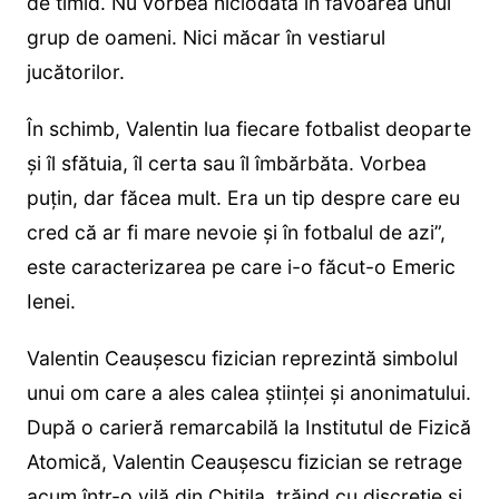
de timid. Nu vorbea niciodată în favoarea unui
grup de oameni. Nici măcar în vestiarul
jucătorilor.
În schimb, Valentin lua fiecare fotbalist deoparte
şi îl sfătuia, îl certa sau îl îmbărbăta. Vorbea
puţin, dar făcea mult. Era un tip despre care eu
cred că ar fi mare nevoie şi în fotbalul de azi”,
este caracterizarea pe care i-o făcut-o Emeric
Ienei.
Valentin Ceaușescu fizician reprezintă simbolul
unui om care a ales calea științei și anonimatului.
După o carieră remarcabilă la Institutul de Fizică
Atomică, Valentin Ceaușescu fizician se retrage
acum într-o vilă din Chitila, trăind cu discreție și