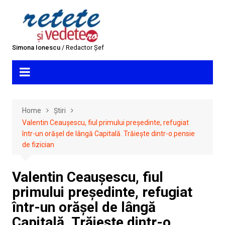
Skip
to
content
Simona Ionescu
/ Redactor Șef
Home
Știri
Valentin Ceaușescu, fiul primului președinte, refugiat
într-un orășel de lângă Capitală. Trăiește dintr-o pensie
de fizician
Valentin Ceaușescu, fiul
primului președinte, refugiat
într-un orășel de lângă
Capitală. Trăiește dintr-o