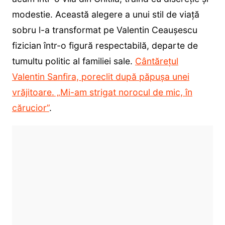
modestie. Această alegere a unui stil de viață
sobru l-a transformat pe Valentin Ceaușescu
fizician într-o figură respectabilă, departe de
tumultu politic al familiei sale.
Cântărețul
Valentin Sanfira, poreclit după păpușa unei
vrăjitoare. „Mi-am strigat norocul de mic, în
cărucior”
.