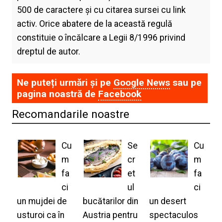
500 de caractere și cu citarea sursei cu link
activ. Orice abatere de la această regulă
constituie o încălcare a Legii 8/1996 privind
dreptul de autor.
Ne puteți urmări și pe
Google News
sau pe
pagina noastră de
Facebook
Recomandarile noastre
Cu
Se
Cu
m
cr
m
fa
et
fa
ci
ul
ci
un mujdei de
bucătarilor din
un desert
usturoi ca în
Austria pentru
spectaculos