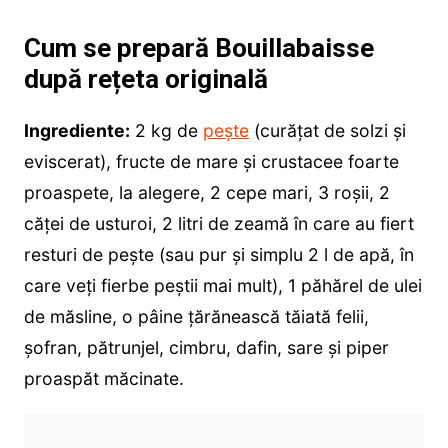
Cum se prepară Bouillabaisse
după rețeta originală
Ingrediente:
2 kg de
peşte
(curăţat de solzi şi
eviscerat), fructe de mare și crustacee foarte
proaspete, la alegere, 2 cepe mari, 3 roşii, 2
căţei de usturoi, 2 litri de zeamă în care au fiert
resturi de peşte (sau pur și simplu 2 l de apă, în
care veți fierbe peștii mai mult), 1 păhărel de ulei
de măsline, o pâine ţărănească tăiată felii,
șofran, pătrunjel, cimbru, dafin, sare şi piper
proaspăt măcinate.