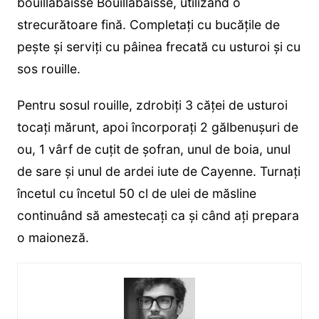
bouillabaisse Bouillabaisse, utilizând o
strecurătoare fină. Completaţi cu bucăţile de
peşte şi serviţi cu pâinea frecată cu usturoi şi cu
sos rouille.
Pentru sosul rouille, zdrobiţi 3 căţei de usturoi
tocaţi mărunt, apoi încorporaţi 2 gălbenuşuri de
ou, 1 vârf de cuțit de şofran, unul de boia, unul
de sare şi unul de ardei iute de Cayenne. Turnaţi
încetul cu încetul 50 cl de ulei de măsline
continuând să amestecaţi ca şi când aţi prepara
o maioneză.