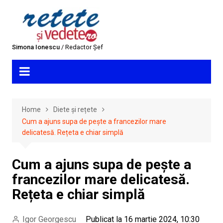
Skip
to
content
Simona Ionescu
/ Redactor Șef
Home
Diete și rețete
Cum a ajuns supa de pește a francezilor mare
delicatesă. Rețeta e chiar simplă
Cum a ajuns supa de pește a
francezilor mare delicatesă.
Rețeta e chiar simplă
Igor Georgescu
Publicat la 16 martie 2024, 10:30