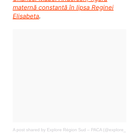
maternă constantă în lipsa Reginei
Elisabeta
.
A post shared by Explore Région Sud – PACA (@explore_region