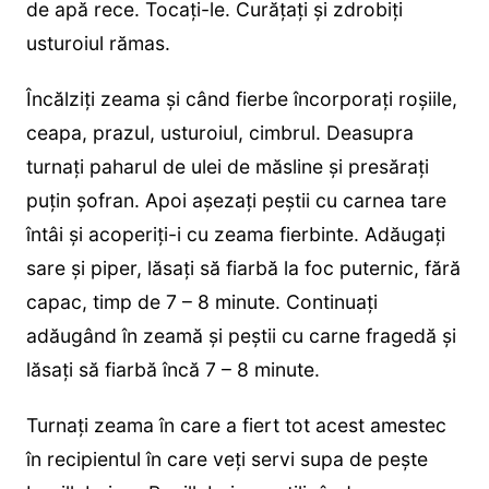
de apă rece. Tocaţi-le. Curăţaţi şi zdrobiţi
usturoiul rămas.
Încălziţi zeama şi când fierbe încorporaţi roşiile,
ceapa, prazul, usturoiul, cimbrul. Deasupra
turnaţi paharul de ulei de măsline şi presăraţi
puţin şofran. Apoi aşezaţi peştii cu carnea tare
întâi şi acoperiţi-i cu zeama fierbinte. Adăugaţi
sare şi piper, lăsaţi să fiarbă la foc puternic, fără
capac, timp de 7 – 8 minute. Continuaţi
adăugând în zeamă şi peştii cu carne fragedă şi
lăsaţi să fiarbă încă 7 – 8 minute.
Turnaţi zeama în care a fiert tot acest amestec
în recipientul în care veţi servi supa de pește