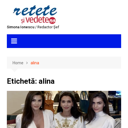
Skip
to
content
Simona Ionescu
/ Redactor Șef
Home
alina
Etichetă:
alina