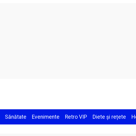
Sănătate
Evenimente
Retro VIP
Diete și rețete
H