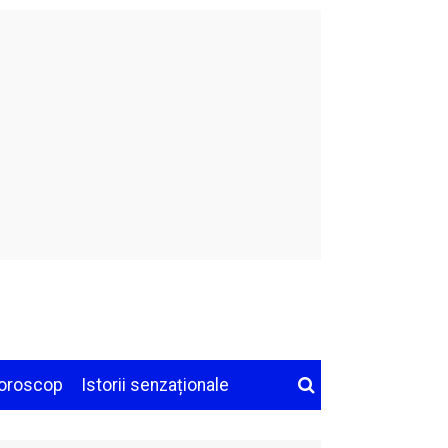
oroscop
Istorii senzaționale