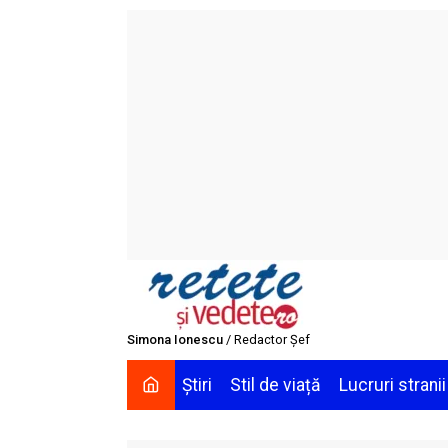
Skip
to
content
Simona Ionescu
/ Redactor Șef
Știri
Stil de viață
Lucruri stranii