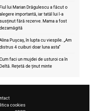
Fiul lui Marian Drăgulescu a făcut o
alegere importantă, iar tatăl lui l-a
susținut fără rezerve. Mama a fost
dezamăgită
Alina Pușcaș, în lupta cu viespile. „Am
distrus 4 cuiburi doar luna asta”
Cum faci un mujdei de usturoi ca în
Deltă. Rețetă de ținut minte
ntact
litica cookies