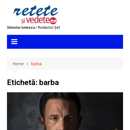
Skip
to
content
Simona Ionescu
/ Redactor Șef
Home
barba
Etichetă:
barba