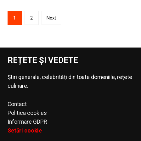
Paginație
1
2
Next
articole
REȚETE ȘI VEDETE
Știri generale, celebrități din toate domeniile, rețete
culinare.
Contact
Politica cookies
Informare GDPR
Setări cookie