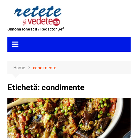
Skip
to
content
Simona Ionescu
/ Redactor Șef
Home
condimente
Etichetă:
condimente