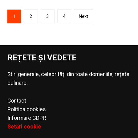
Paginație
1
2
3
4
Next
articole
REȚETE ȘI VEDETE
Știri generale, celebrități din toate domeniile, rețete
culinare.
Contact
Politica cookies
Informare GDPR
Setări cookie