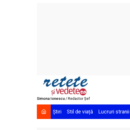
Skip
to
content
Simona Ionescu
/ Redactor Șef
Știri
Stil de viață
Lucruri stranii