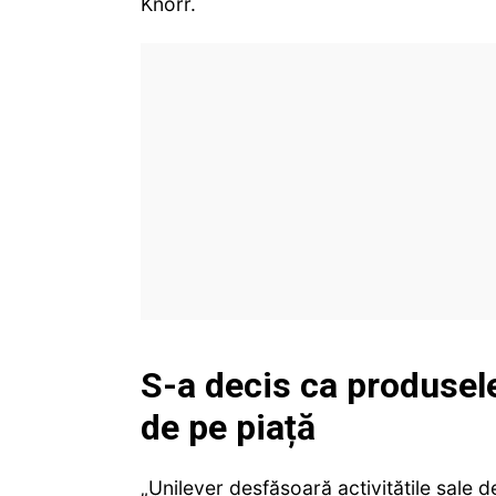
Knorr.
S-a decis ca produsele
de pe piață
„Unilever desfăşoară activităţile sale 