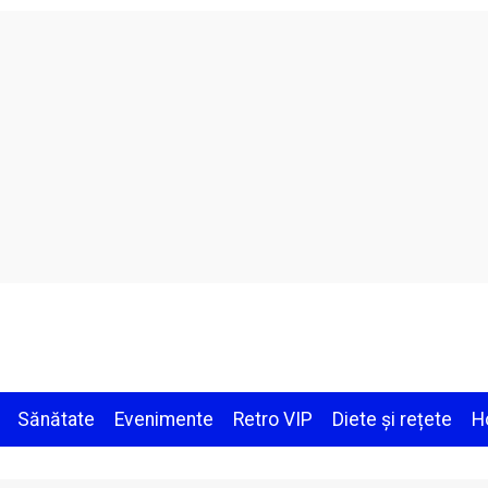
Sănătate
Evenimente
Retro VIP
Diete și rețete
H