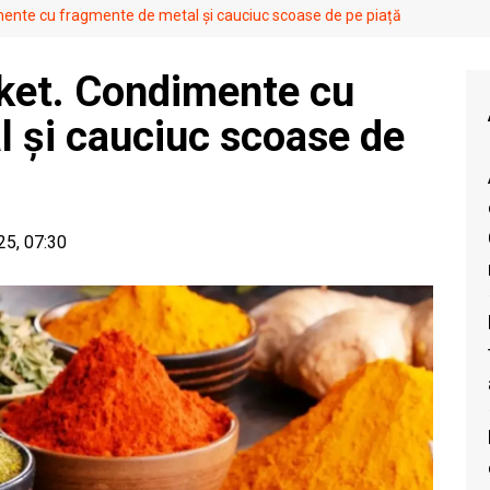
mente cu fragmente de metal și cauciuc scoase de pe piață
rket. Condimente cu
 și cauciuc scoase de
25, 07:30