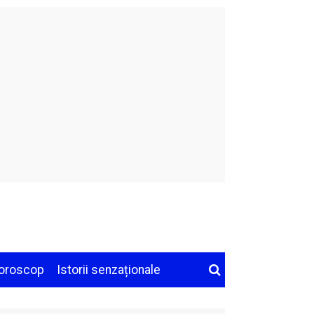
oroscop
Istorii senzaționale