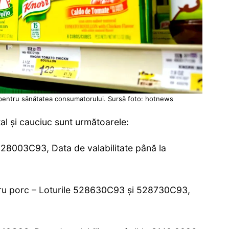
pentru sănătatea consumatorului. Sursă foto: hotnews
l și cauciuc sunt următoarele:
528003C93, Data de valabilitate până la
ru porc – Loturile 528630C93 şi 528730C93,
;