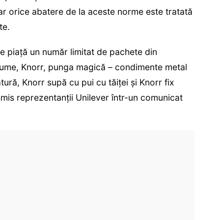
 iar orice abatere de la aceste norme este tratată
te.
pe piaţă un număr limitat de pachete din
gume, Knorr, punga magică – condimente metal
ură, Knorr supă cu pui cu tăiţei şi Knorr fix
smis reprezentanții Unilever într-un comunicat