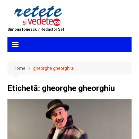
Skip
to
content
Simona Ionescu
/ Redactor Șef
Home
gheorghe gheorghiu
Etichetă:
gheorghe gheorghiu