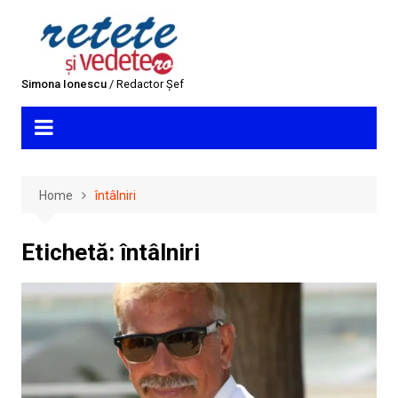
Skip
to
content
Simona Ionescu
/ Redactor Șef
Home
întâlniri
Etichetă:
întâlniri