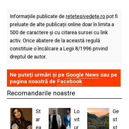
Informațiile publicate de
retetesivedete.ro
pot fi
preluate de alte publicații online doar în limita a
500 de caractere și cu citarea sursei cu link
activ. Orice abatere de la această regulă
constituie o încălcare a Legii 8/1996 privind
dreptul de autor.
Ne puteți urmări și pe
Google News
sau pe
pagina noastră de
Facebook
Recomandarile noastre
St
Lo
Ge
ar
vit
st
ea
ur
st