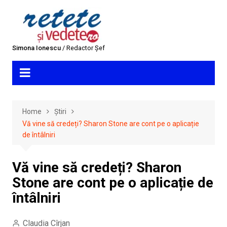
Skip
to
content
Simona Ionescu
/ Redactor Șef
Home
Știri
Vă vine să credeți? Sharon Stone are cont pe o aplicație
de întâlniri
Vă vine să credeți? Sharon
Stone are cont pe o aplicație de
întâlniri
Claudia Cîrjan