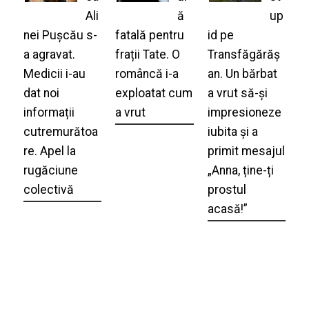
Ali
ă
up
nei Pușcău s-
fatală pentru
id pe
a agravat.
frații Tate. O
Transfăgărăș
Medicii i-au
româncă i-a
an. Un bărbat
dat noi
exploatat cum
a vrut să-și
informații
a vrut
impresioneze
cutremurătoa
iubita și a
re. Apel la
primit mesajul
rugăciune
„Anna, ține-ți
colectivă
prostul
acasă!”