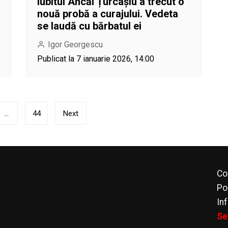
Iubitul Ancăi Țurcașiu a trecut o
nouă probă a curajului. Vedeta
se laudă cu bărbatul ei
Igor Georgescu
Publicat la 7 ianuarie 2026, 14:00
…
44
Next
Co
Po
In
Se