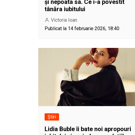
și nepoata sa. Ce i-a povestit
tânăra iubitului
Victoria Ioan
Publicat la 14 februarie 2026, 18:40
Știri
Lidia Buble îi bate noi apropouri