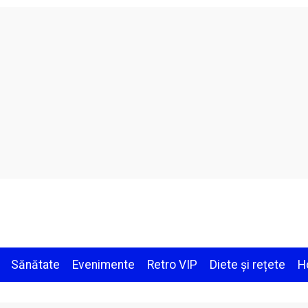
Sănătate
Evenimente
Retro VIP
Diete și rețete
H