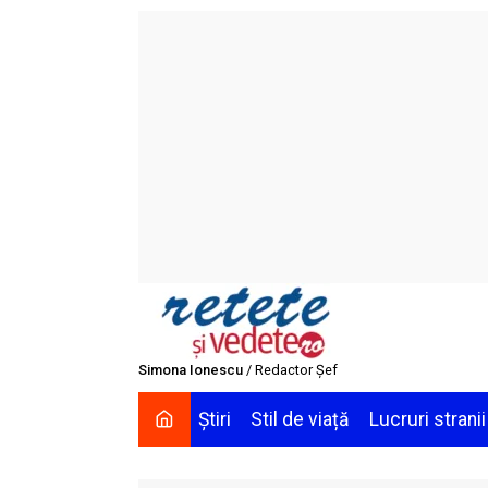
Skip
to
content
Simona Ionescu
/ Redactor Șef
Știri
Stil de viață
Lucruri stranii