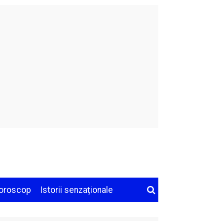
oroscop
Istorii senzaționale