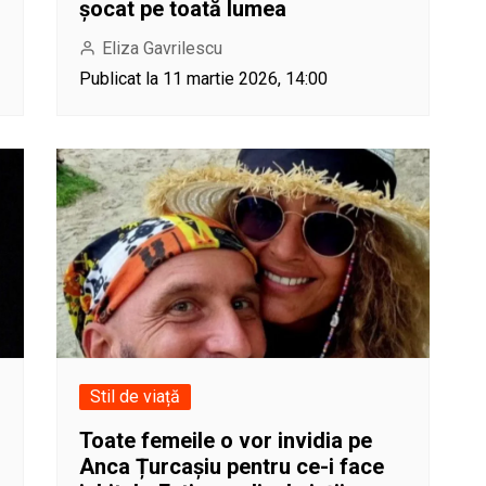
șocat pe toată lumea
Eliza Gavrilescu
Publicat la 11 martie 2026, 14:00
Stil de viață
Toate femeile o vor invidia pe
Anca Țurcașiu pentru ce-i face