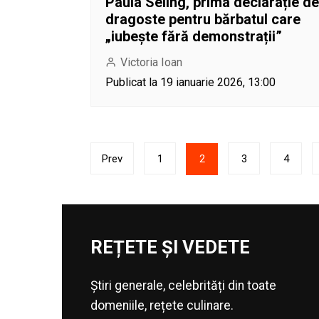
Paula Seling, prima declarație de
dragoste pentru bărbatul care
„iubește fără demonstrații”
Victoria Ioan
Publicat la 19 ianuarie 2026, 13:00
Paginație
Prev
1
2
3
4
articole
REȚETE ȘI VEDETE
Știri generale, celebrități din toate
domeniile, rețete culinare.