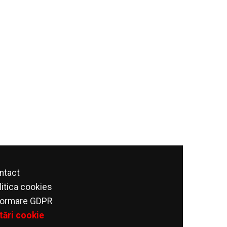
ntact
litica cookies
formare GDPR
tări cookie