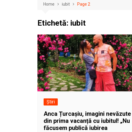
Home
iubit
Page 2
Etichetă:
iubit
Știri
Anca Țurcașiu, imagini nevăzute
din prima vacanță cu iubitul! „Nu
făcusem publică iubirea