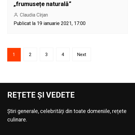
„frumusețe naturală”
Claudia Cîrjan
Publicat la 19 ianuarie 2021, 17:00
Paginație
1
2
3
4
Next
articole
REȚETE ȘI VEDETE
Știri generale, celebrități din toate domeniile, rețete
culinare.