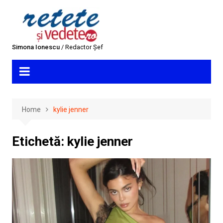
Skip
to
content
Simona Ionescu
/ Redactor Șef
Home
kylie jenner
Etichetă:
kylie jenner