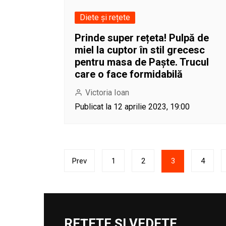
Diete și rețete
Prinde super rețeta! Pulpă de
miel la cuptor în stil grecesc
pentru masa de Paște. Trucul
care o face formidabilă
Victoria Ioan
Publicat la 12 aprilie 2023, 19:00
Paginație
Prev
1
2
3
4
articole
REȚETE ȘI VEDETE