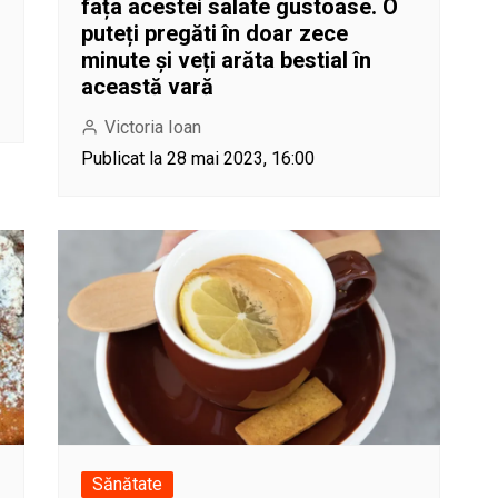
fața acestei salate gustoase. O
puteți pregăti în doar zece
minute și veți arăta bestial în
această vară
Victoria Ioan
Publicat la 28 mai 2023, 16:00
Sănătate