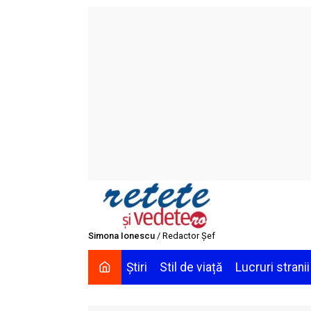
Skip
to
content
Simona Ionescu
/ Redactor Șef
Știri
Stil de viață
Lucruri stranii