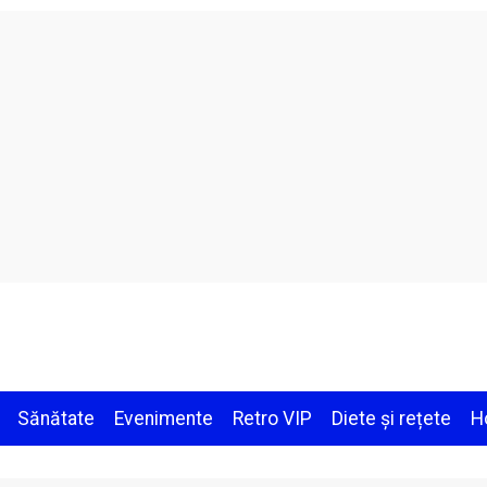
Sănătate
Evenimente
Retro VIP
Diete și rețete
H