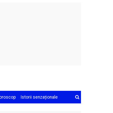
oroscop
Istorii senzaționale