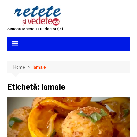
Skip
to
content
Simona Ionescu
/ Redactor Șef
Home
lamaie
Etichetă:
lamaie