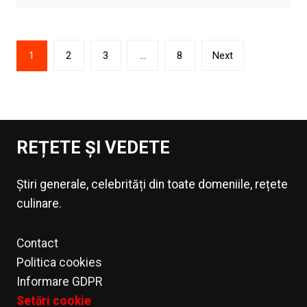
Paginație
1
2
3
…
8
Next
articole
REȚETE ȘI VEDETE
Știri generale, celebrități din toate domeniile, rețete
culinare.
Contact
Politica cookies
Informare GDPR
Setări cookie