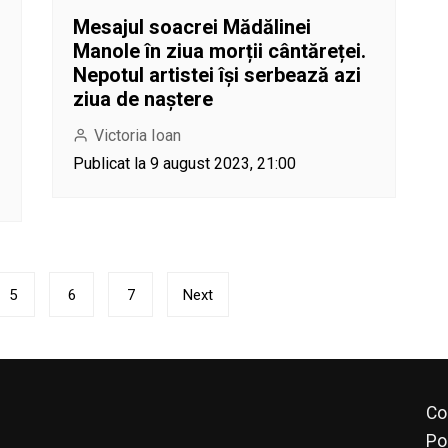
Mesajul soacrei Mădălinei
Manole în ziua morții cântăreței.
Nepotul artistei își serbează azi
ziua de naștere
Victoria Ioan
Publicat la 9 august 2023, 21:00
5
6
7
Next
Co
Po