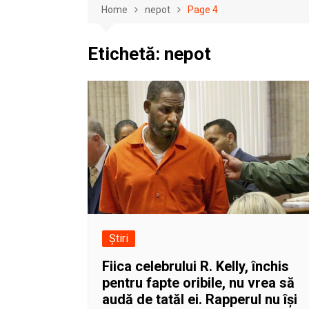
Home
nepot
Page 4
Etichetă:
nepot
Știri
Fiica celebrului R. Kelly, închis
pentru fapte oribile, nu vrea să
audă de tatăl ei. Rapperul nu își