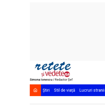
Skip
to
content
Simona Ionescu
/ Redactor Șef
Știri
Stil de viață
Lucruri stranii