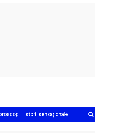
oroscop
Istorii senzaționale