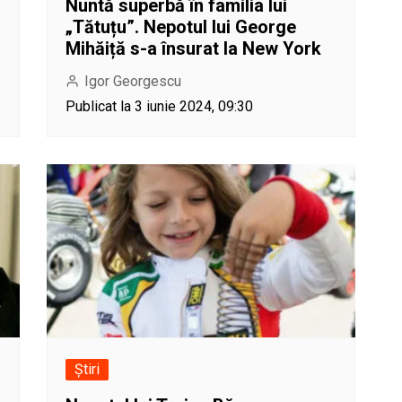
Nuntă superbă în familia lui
„Tătuțu”. Nepotul lui George
Mihăiță s-a însurat la New York
Igor Georgescu
Publicat la 3 iunie 2024, 09:30
Știri