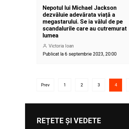
Nepotul lui Michael Jackson
dezvăluie adevărata viață a
megastarului. Se ia vălul de pe
scandalurile care au cutremurat
lumea
Victoria Ioan
Publicat la 6 septembrie 2023, 20:00
Paginație
Prev
1
2
3
4
articole
REȚETE ȘI VEDETE