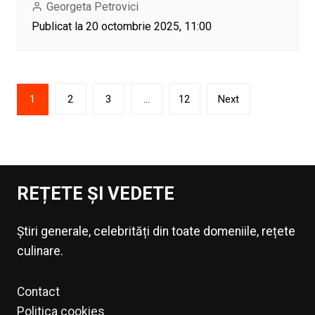
Georgeta Petrovici
Publicat la 20 octombrie 2025, 11:00
Paginație
1
2
3
…
12
Next
articole
REȚETE ȘI VEDETE
Știri generale, celebrități din toate domeniile, rețete
culinare.
Contact
Politica cookies