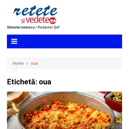
Skip
to
content
Simona Ionescu
/ Redactor Șef
Home
oua
Etichetă:
oua