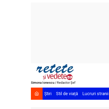
Skip
to
content
Simona Ionescu
/ Redactor Șef
Știri
Stil de viață
Lucruri stranii