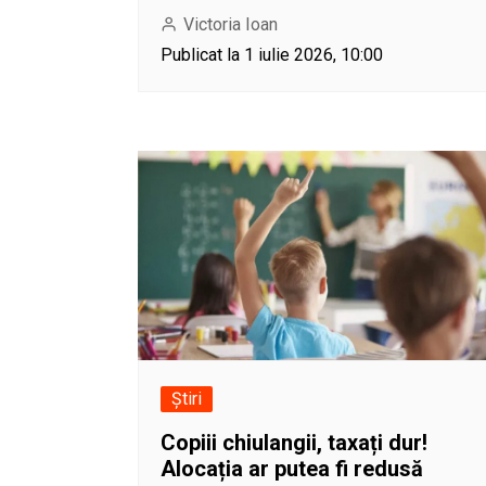
Victoria Ioan
Publicat la 1 iulie 2026, 10:00
Știri
Copiii chiulangii, taxați dur!
Alocația ar putea fi redusă