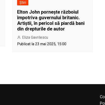
Știri
Elton John pornește războiul
împotriva guvernului britanic.
Artiștii, în pericol să piardă bani
din drepturile de autor
Eliza Gavrilescu
Publicat la 23 mai 2025, 15:00
Co
Po