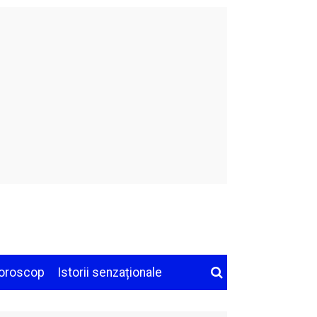
oroscop
Istorii senzaționale