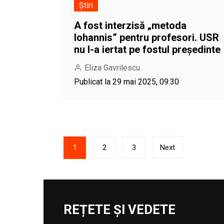
Știri
A fost interzisă „metoda
Iohannis” pentru profesori. USR
nu l-a iertat pe fostul președinte
Eliza Gavrilescu
Publicat la 29 mai 2025, 09:30
Paginație
1
2
3
Next
articole
REȚETE ȘI VEDETE