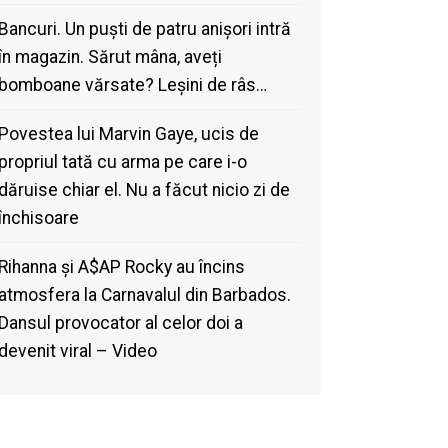
Bancuri. Un puști de patru anișori intră
în magazin. Sărut mâna, aveți
bomboane vărsate? Leșini de râs…
Povestea lui Marvin Gaye, ucis de
propriul tată cu arma pe care i-o
dăruise chiar el. Nu a făcut nicio zi de
închisoare
Rihanna și A$AP Rocky au încins
atmosfera la Carnavalul din Barbados.
Dansul provocator al celor doi a
devenit viral – Video