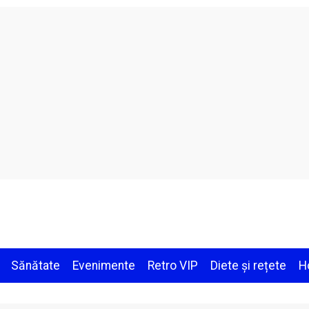
Sănătate
Evenimente
Retro VIP
Diete și rețete
H