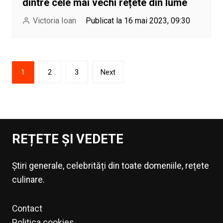
dintre cele mai vechi rețete din lume
Victoria Ioan
Publicat la 16 mai 2023, 09:30
Paginație
1
2
3
Next
articole
REȚETE ȘI VEDETE
Știri generale, celebrități din toate domeniile, rețete
culinare.
Contact
Politica cookies