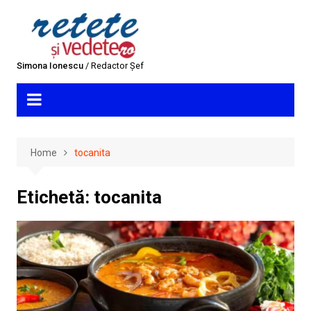
Skip
to
content
Simona Ionescu
/ Redactor Șef
Home
tocanita
Etichetă:
tocanita