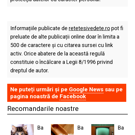
Informațiile publicate de
retetesivedete.ro
pot fi
preluate de alte publicații online doar în limita a
500 de caractere și cu citarea sursei cu link
activ. Orice abatere de la această regulă
constituie o încălcare a Legii 8/1996 privind
dreptul de autor.
Ne puteți urmări și pe
Google News
sau pe
pagina noastră de
Facebook
Recomandarile noastre
Ba
Ba
Ba