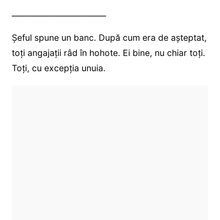
________________________
Șeful spune un banc. După cum era de așteptat,
toți angajații râd în hohote. Ei bine, nu chiar toți.
Toți, cu excepția unuia.