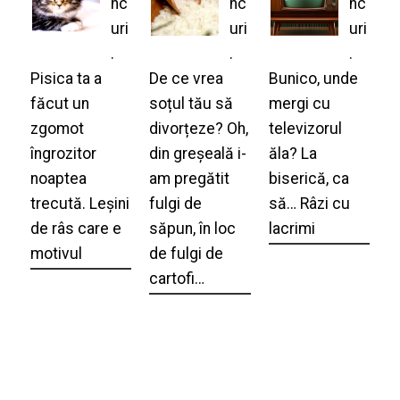
nc
nc
nc
uri
uri
uri
.
.
.
Pisica ta a
De ce vrea
Bunico, unde
făcut un
soțul tău să
mergi cu
zgomot
divorțeze? Oh,
televizorul
îngrozitor
din greșeală i-
ăla? La
noaptea
am pregătit
biserică, ca
trecută. Leșini
fulgi de
să… Râzi cu
de râs care e
săpun, în loc
lacrimi
motivul
de fulgi de
cartofi…