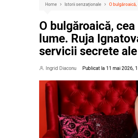
Home
Istorii senzaționale
O bulgăroaică, 
O bulgăroaică, cea
lume. Ruja Ignatova
servicii secrete ale
Ingrid Diaconu
Publicat la 11 mai 2026, 