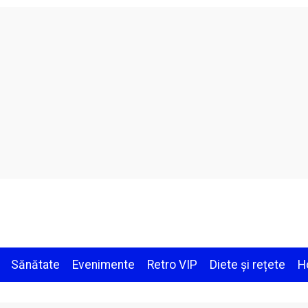
Sănătate
Evenimente
Retro VIP
Diete și rețete
H