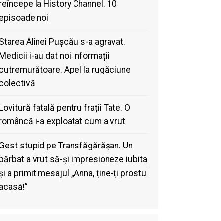
reîncepe la History Channel. 10
episoade noi
Starea Alinei Pușcău s-a agravat.
Medicii i-au dat noi informații
cutremurătoare. Apel la rugăciune
colectivă
Lovitură fatală pentru frații Tate. O
româncă i-a exploatat cum a vrut
Gest stupid pe Transfăgărășan. Un
bărbat a vrut să-și impresioneze iubita
și a primit mesajul „Anna, ține-ți prostul
acasă!”