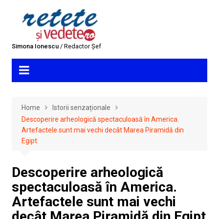
Skip
to
content
Simona Ionescu
/ Redactor Șef
Home
Istorii senzaționale
Descoperire arheologică spectaculoasă în America.
Artefactele sunt mai vechi decât Marea Piramidă din
Egipt
Descoperire arheologică
spectaculoasă în America.
Artefactele sunt mai vechi
decât Marea Piramidă din Egipt