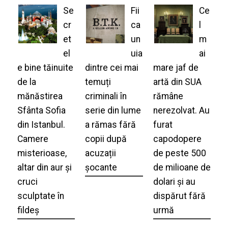
Se
Fii
Ce
cr
ca
l
et
un
m
el
uia
ai
e bine tăinuite
dintre cei mai
mare jaf de
de la
temuți
artă din SUA
mănăstirea
criminali în
rămâne
Sfânta Sofia
serie din lume
nerezolvat. Au
din Istanbul.
a rămas fără
furat
Camere
copii după
capodopere
misterioase,
acuzații
de peste 500
altar din aur și
șocante
de milioane de
cruci
dolari și au
sculptate în
dispărut fără
fildeș
urmă