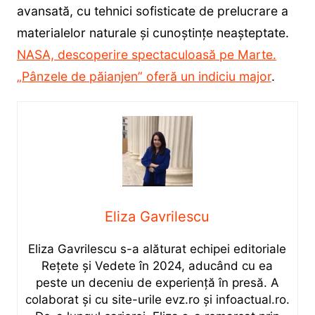
avansată, cu tehnici sofisticate de prelucrare a
materialelor naturale și cunoștințe neașteptate.
NASA, descoperire spectaculoasă pe Marte.
„Pânzele de păianjen” oferă un indiciu major
.
Eliza Gavrilescu
Eliza Gavrilescu s-a alăturat echipei editoriale
Rețete şi Vedete în 2024, aducând cu ea
peste un deceniu de experiență în presă. A
colaborat și cu site-urile evz.ro și infoactual.ro.