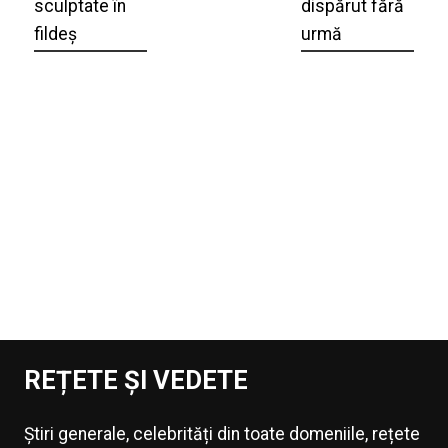
sculptate în
dispărut fără
fildeș
urmă
REȚETE ȘI VEDETE
Știri generale, celebrități din toate domeniile, rețete