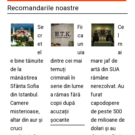
Recomandarile noastre
Se
Fii
Ce
cr
ca
l
et
un
m
el
uia
ai
e bine tăinuite
dintre cei mai
mare jaf de
de la
temuți
artă din SUA
mănăstirea
criminali în
rămâne
Sfânta Sofia
serie din lume
nerezolvat. Au
din Istanbul.
a rămas fără
furat
Camere
copii după
capodopere
misterioase,
acuzații
de peste 500
altar din aur și
șocante
de milioane de
cruci
dolari și au