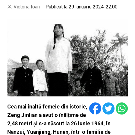
Victoria Ioan
Publicat la 29 ianuarie 2024, 22:00
Cea mai înaltă femeie din istorie,
Zeng Jinlian a avut o înălțime de
2,48 metri și s-a născut la 26 iunie 1964, în
Nanzui, Yuanjiang, Hunan, într-o familie de