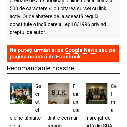
preluate de alte publicații online doar în limita a
500 de caractere și cu citarea sursei cu link
activ. Orice abatere de la această regulă
constituie o încălcare a Legii 8/1996 privind
dreptul de autor.
Ne puteți urmări și pe
Google News
sau pe
pagina noastră de
Facebook
Recomandarile noastre
Se
Fii
Ce
cr
ca
l
et
un
m
el
uia
ai
e bine tăinuite
dintre cei mai
mare jaf de
de la
temuți
artă din SUA