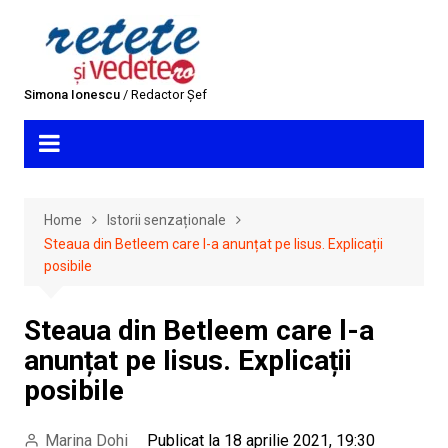
Skip
to
content
Simona Ionescu
/ Redactor Șef
Home
Istorii senzaționale
Steaua din Betleem care l-a anunțat pe Iisus. Explicații
posibile
Steaua din Betleem care l-a
anunțat pe Iisus. Explicații
posibile
Marina Dohi
Publicat la 18 aprilie 2021, 19:30