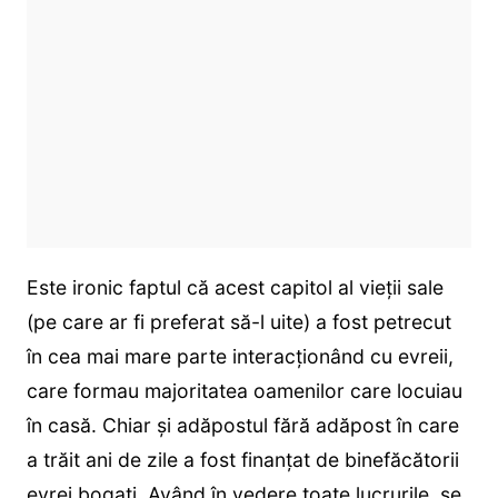
Este ironic faptul că acest capitol al vieții sale
(pe care ar fi preferat să-l uite) a fost petrecut
în cea mai mare parte interacționând cu evreii,
care formau majoritatea oamenilor care locuiau
în casă. Chiar și adăpostul fără adăpost în care
a trăit ani de zile a fost finanțat de binefăcătorii
evrei bogați. Având în vedere toate lucrurile, se