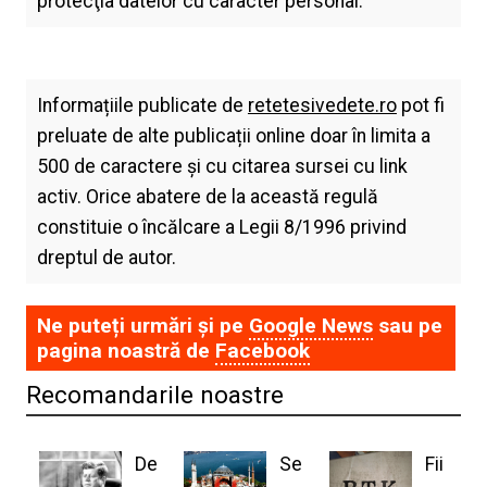
protecţia datelor cu caracter personal.
Informațiile publicate de
retetesivedete.ro
pot fi
preluate de alte publicații online doar în limita a
500 de caractere și cu citarea sursei cu link
activ. Orice abatere de la această regulă
constituie o încălcare a Legii 8/1996 privind
dreptul de autor.
Ne puteți urmări și pe
Google News
sau pe
pagina noastră de
Facebook
Recomandarile noastre
De
Se
Fii