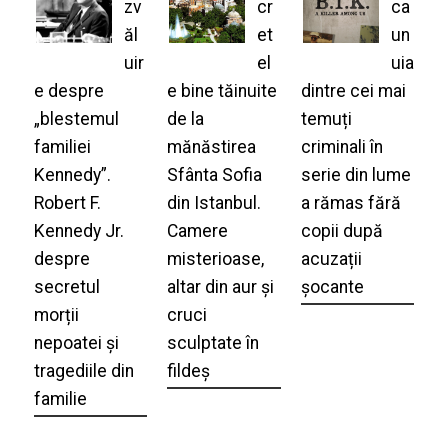
zv
cr
ca
ăl
et
un
uir
el
uia
e despre
e bine tăinuite
dintre cei mai
„blestemul
de la
temuți
familiei
mănăstirea
criminali în
Kennedy”.
Sfânta Sofia
serie din lume
Robert F.
din Istanbul.
a rămas fără
Kennedy Jr.
Camere
copii după
despre
misterioase,
acuzații
secretul
altar din aur și
șocante
morții
cruci
nepoatei și
sculptate în
tragediile din
fildeș
familie