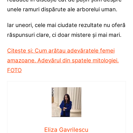
unele ramuri dispărute ale arborelui uman.
Iar uneori, cele mai ciudate rezultate nu oferă
răspunsuri clare, ci doar mistere și mai mari.
Citește și: Cum arătau adevăratele femei
amazoane. Adevărul din spatele mitologiei.
FOTO
Eliza Gavrilescu