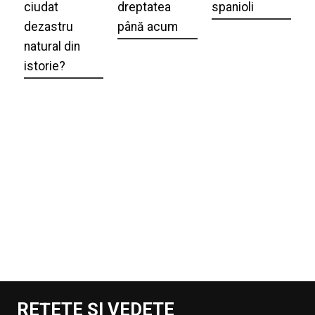
ciudat
dreptatea
spanioli
dezastru
până acum
natural din
istorie?
REȚETE ȘI VEDETE