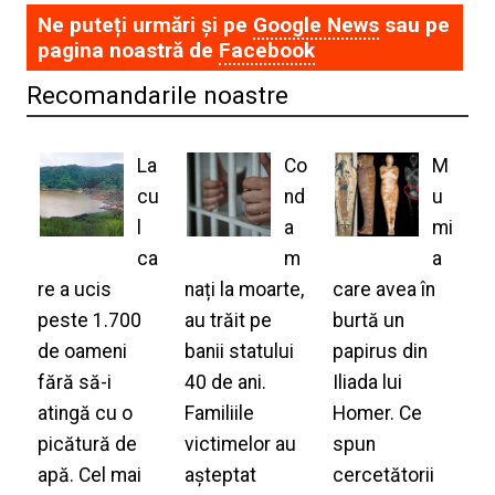
Ne puteți urmări și pe
Google News
sau pe
pagina noastră de
Facebook
Recomandarile noastre
La
Co
M
cu
nd
u
l
a
mi
ca
m
a
re a ucis
nați la moarte,
care avea în
peste 1.700
au trăit pe
burtă un
de oameni
banii statului
papirus din
fără să-i
40 de ani.
Iliada lui
atingă cu o
Familiile
Homer. Ce
picătură de
victimelor au
spun
apă. Cel mai
așteptat
cercetătorii