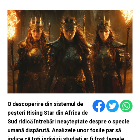
O descoperire din sistemul de
peșteri Rising Star din Africa de
Sud ridică întrebări neașteptate despre o specie
umană dispărută. Analizele unor fosile par să
indice că toți indivizii studiați ar fi fost femele,