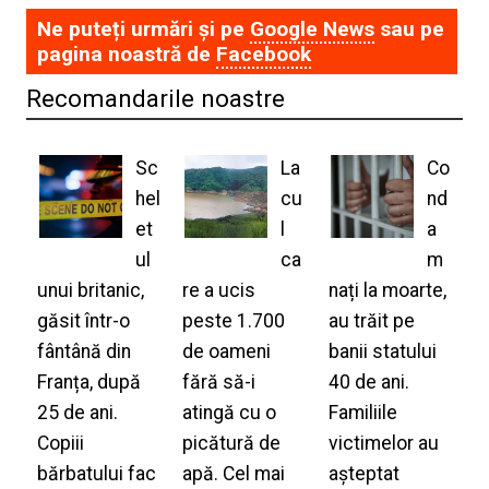
Ne puteți urmări și pe
Google News
sau pe
pagina noastră de
Facebook
Recomandarile noastre
Sc
La
Co
hel
cu
nd
et
l
a
ul
ca
m
unui britanic,
re a ucis
nați la moarte,
găsit într-o
peste 1.700
au trăit pe
fântână din
de oameni
banii statului
Franța, după
fără să-i
40 de ani.
25 de ani.
atingă cu o
Familiile
Copiii
picătură de
victimelor au
bărbatului fac
apă. Cel mai
așteptat