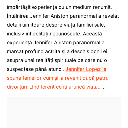
împărtășit experiența cu un medium renumit.
Întâlnirea Jennifer Aniston paranormal a revelat
detalii uimitoare despre viața familiei sale,
inclusiv infidelități necunoscute. Această
experiență Jennifer Aniston paranormal a
marcat profund actrita și a deschis ochii ei
asupra unei realități spirituale pe care nu o
suspectase până atunci.
Jennifer Lopez le
spune femeilor cum și-a revenit după patru
divorțuri: „Indiferent ce îți aruncă viața…”
.