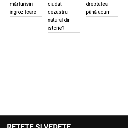
mărturisiri
ciudat
dreptatea
îngrozitoare
dezastru
până acum
natural din
istorie?
REȚETE ȘI VEDETE