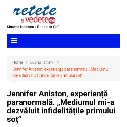
Skip
to
content
Simona Ionescu
/ Redactor Șef
Home
Lucruri stranii
Jennifer Aniston, experiență paranormală. „Mediumul
mi-a dezvăluit infidelitățile primului soț”
Jennifer Aniston, experiență
paranormală. „Mediumul mi-a
dezvăluit infidelitățile primului
soț”