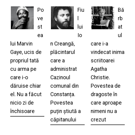
Po
Fiu
Bă
ve
l
rb
st
lui
at
ea
Io
ul
lui Marvin
n Creangă,
care i-a
Gaye, ucis de
plăcintarul
vindecat inima
propriul tată
care a
scriitoarei
cu arma pe
administrat
Agatha
care i-o
Cazinoul
Christie.
dăruise chiar
comunal din
Povestea de
el. Nu a făcut
Constanța.
dragoste în
nicio zi de
Povestea
care aproape
închisoare
puțin știută a
nimeni nu a
căpitanului
crezut