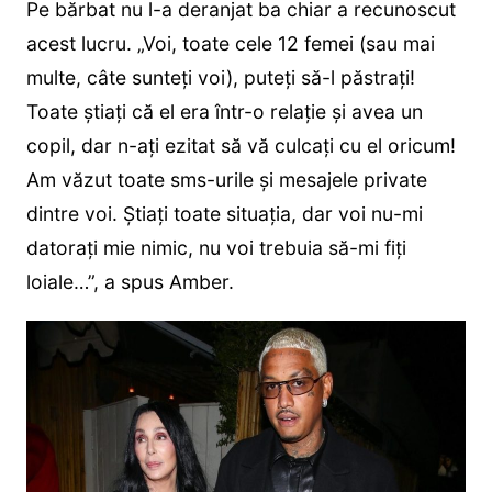
Pe bărbat nu l-a deranjat ba chiar a recunoscut
acest lucru. „Voi, toate cele 12 femei (sau mai
multe, câte sunteți voi), puteți să-l păstrați!
Toate știați că el era într-o relație și avea un
copil, dar n-ați ezitat să vă culcați cu el oricum!
Am văzut toate sms-urile și mesajele private
dintre voi. Știați toate situația, dar voi nu-mi
datorați mie nimic, nu voi trebuia să-mi fiți
loiale…”, a spus Amber.